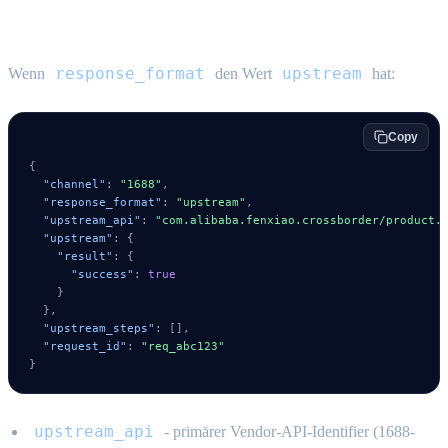
Upstream-Envelope
response_format
upstream
Wenn
den Wert
hat:
Copy
{
"channel"
:
"1688"
,
"response_format"
:
"upstream"
,
"upstream_api"
:
"com.alibaba.fenxiao.crossborder/product.
"upstream"
:
{
"result"
:
{
"success"
:
true
}
}
,
"upstream_steps"
:
[
]
,
"request_id"
:
"req_abc123"
}
upstream_api
- primärer Vendor-API-Identifier (1688-