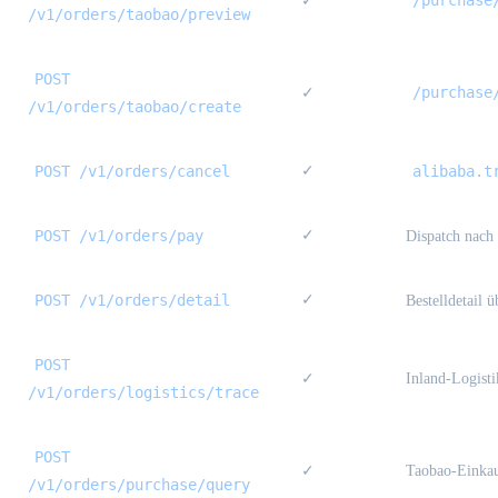
✓
/v1/orders/taobao/preview
POST
/purchase
✓
/v1/orders/taobao/create
POST /v1/orders/cancel
✓
alibaba.t
POST /v1/orders/pay
✓
Dispatch nach
POST /v1/orders/detail
✓
Bestelldetail 
POST
✓
Inland-Logist
/v1/orders/logistics/trace
POST
✓
Taobao-Einkau
/v1/orders/purchase/query