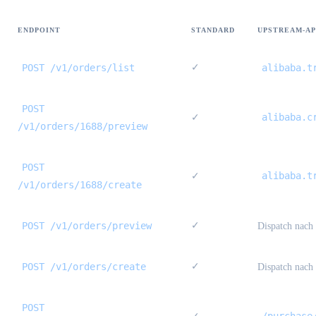
ENDPOINT
STANDARD
UPSTREAM-API
POST /v1/orders/list
✓
alibaba.t
POST
alibaba.c
✓
/v1/orders/1688/preview
POST
alibaba.t
✓
/v1/orders/1688/create
POST /v1/orders/preview
✓
Dispatch nach
POST /v1/orders/create
✓
Dispatch nach
POST
/purchase