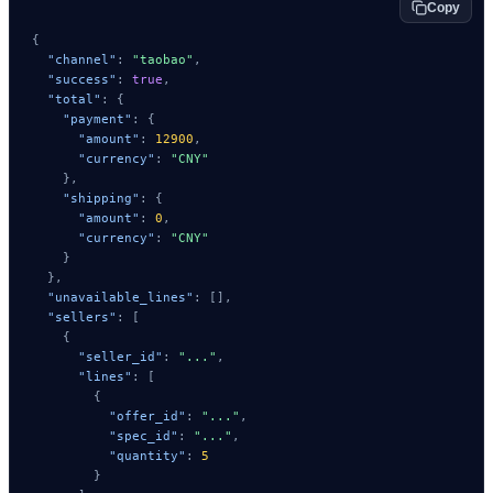
Copy
{
"channel"
:
"taobao"
,
"success"
:
true
,
"total"
:
{
"payment"
:
{
"amount"
:
12900
,
"currency"
:
"CNY"
}
,
"shipping"
:
{
"amount"
:
0
,
"currency"
:
"CNY"
}
}
,
"unavailable_lines"
:
[
]
,
"sellers"
:
[
{
"seller_id"
:
"..."
,
"lines"
:
[
{
"offer_id"
:
"..."
,
"spec_id"
:
"..."
,
"quantity"
:
5
}