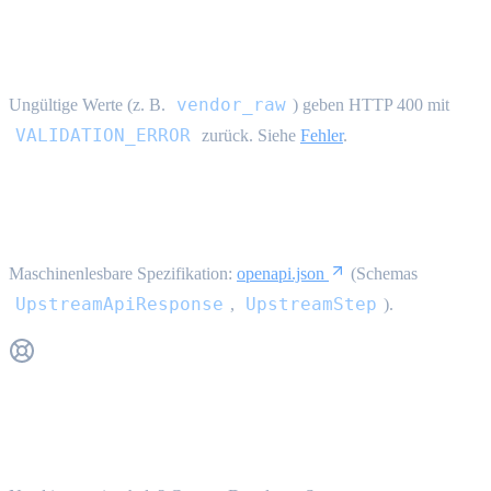
Validierung
vendor_raw
Ungültige Werte (z. B.
) geben HTTP 400 mit
VALIDATION_ERROR
zurück. Siehe
Fehler
.
OpenAPI
Maschinenlesbare Spezifikation:
openapi.json
(Schemas
UpstreamApiResponse
UpstreamStep
,
).
Get Support