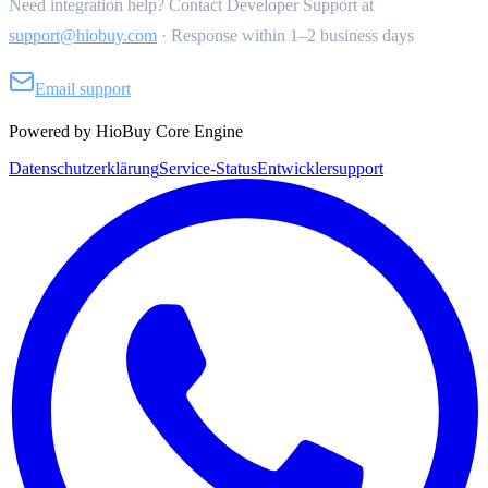
Need integration help? Contact Developer Support at
support@hiobuy.com
·
Response within 1–2 business days
Email support
Powered by HioBuy Core Engine
Datenschutzerklärung
Service-Status
Entwicklersupport