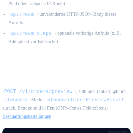
Pfad oder Taobao-IOP-Route)
upstream
- unveränderter HTTP-JSON-Body dieses
Aufrufs
upstream_steps
- optionale vorherige Aufrufe (z. B.
Bildupload vor Bildsuche)
Standard-Preview-Antwort {#standard-
preview}
POST /v1/orders/preview
(1688 und Taobao) gibt im
standard
StandardOrderPreviewResult
-Modus
zurück. Beträge sind in
Fen
(CNY-Cents). Feldreferenz:
Beschaffungsbestellungen
.