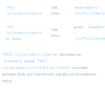
POST
keywordQuery
1688,
/
/v1/products/search
taobao
/traffic/item/se
POST
imageQuer
upload +
1688,
/v1/products/search-
+
taobao
/traffic/item/im
by-image
POST /v1/products/parse
gibt immer nur
standard
POST
zurück.
/v1/products/freight/estimate
verwendet
denselben Body wie Order Preview und gibt nur Versandkosten
zurück.
Bestell-Routen (1688 & Taobao)