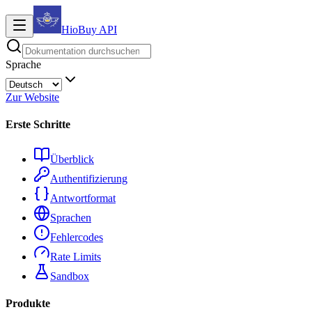
HioBuy
API
Sprache
Zur Website
Erste Schritte
Überblick
Authentifizierung
Antwortformat
Sprachen
Fehlercodes
Rate Limits
Sandbox
Produkte