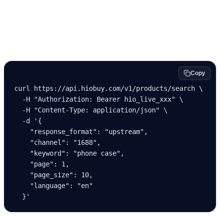
Beispiel - Upstream-Suche
Copy
curl
 https://api.hiobuy.com/v1/products/search
 \
  -H
 "Authorization: Bearer hio_live_xxx"
 \
  -H
 "Content-Type: application/json"
 \
  -d
 '{
    "response_format": "upstream",
    "channel": "1688",
    "keyword": "phone case",
    "page": 1,
    "page_size": 10,
    "language": "en"
  }'