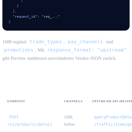
]
}
]
,
"request_id"
:
"req_..."
}
trade_types
pay_channels
1688 ergänzt
,
und
promotions
response_format: "upstream"
. Mit
gibt Preview stattdessen unverändertes Vendor-JSON zurück.
Produkt-Routen
ENDPOINT
CHANNELS
UPSTREAM-API (BEISP
POST
queryProductDeta
1688,
/v1/products/detail
taobao
/traffic/item/ge