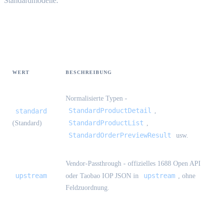
Standardmodelle.
Modi
WERT
BESCHREIBUNG
Normalisierte Typen -
StandardProductDetail
standard
,
StandardProductList
(Standard)
,
StandardOrderPreviewResult
usw.
Vendor-Passthrough - offizielles 1688 Open API
upstream
upstream
oder Taobao IOP JSON in
, ohne
Feldzuordnung.