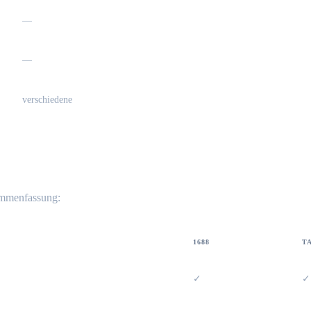
—
—
verschiedene
ammenfassung:
1688
T
✓
✓