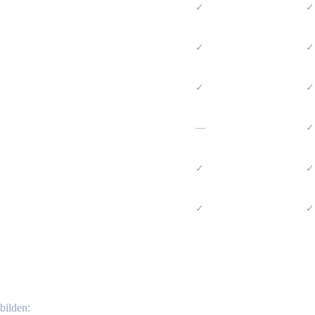
✓
✓
✓
✓
✓
✓
—
✓
✓
✓
✓
✓
pping}
bilden: