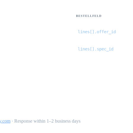
BESTELLFELD
lines[].offer_id
lines[].spec_id
y.com
·
Response within 1–2 business days