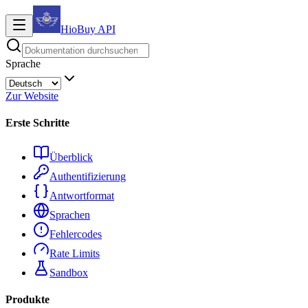
HioBuy
API
Sprache
Zur Website
Erste Schritte
Überblick
Authentifizierung
Antwortformat
Sprachen
Fehlercodes
Rate Limits
Sandbox
Produkte