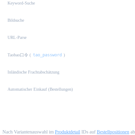
Keyword-Suche
Bildsuche
URL-Parse
tao_password
Taobao口令 (
)
Inländische Frachtabschätzung
Automatischer Einkauf (Bestellungen)
Beschaffungs-Mapping {#procurement-ma
Nach Variantenauswahl im
Produktdetail
IDs auf
Bestellpositionen
ab