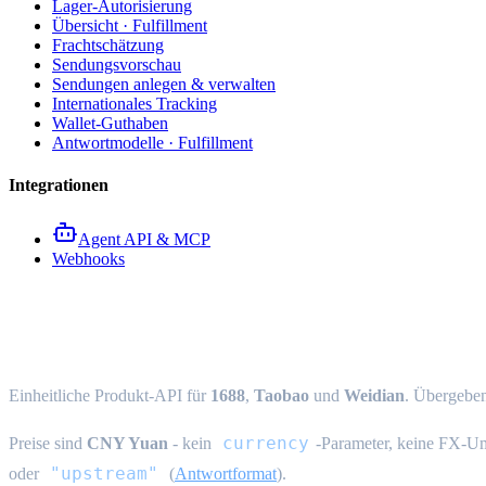
Lager-Autorisierung
Übersicht · Fulfillment
Frachtschätzung
Sendungsvorschau
Sendungen anlegen & verwalten
Internationales Tracking
Wallet-Guthaben
Antwortmodelle · Fulfillment
Integrationen
Agent API & MCP
Webhooks
Products API Übersicht
Einheitliche Produkt-API für
1688
,
Taobao
und
Weidian
. Übergebe
currency
Preise sind
CNY Yuan
- kein
-Parameter, keine FX-U
"upstream"
oder
(
Antwortformat
).