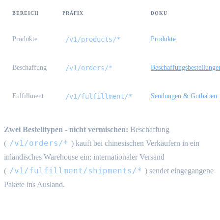
BEREICH
PRÄFIX
DOKU
Produkte
/v1/products/*
Produkte
Beschaffung
/v1/orders/*
Beschaffungsbestellunge
Fulfillment
/v1/fulfillment/*
Sendungen & Guthaben
Zwei Bestelltypen - nicht vermischen:
Beschaffung
/v1/orders/*
(
) kauft bei chinesischen Verkäufern in ein
inländisches Warehouse ein; internationaler Versand
/v1/fulfillment/shipments/*
(
) sendet eingegangene
Pakete ins Ausland.