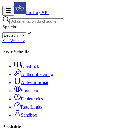
HioBuy
API
Sprache
Zur Website
Erste Schritte
Überblick
Authentifizierung
Antwortformat
Sprachen
Fehlercodes
Rate Limits
Sandbox
Produkte