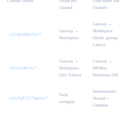
Channel-Tokens
OAuth pro
Code bindet alle
Channel
Channels
Gateway →
Gateway →
Marketplace
/v1/products/*
Marketplace
(direkt, geringe
Latenz)
Gateway →
Gateway →
/v1/orders/*
Marketplace
HIOBuy-
(Ihre Tokens)
Warehouse-API
Internationaler
Nicht
/v1/fulfillment/*
Versand +
verfügbar
Guthaben