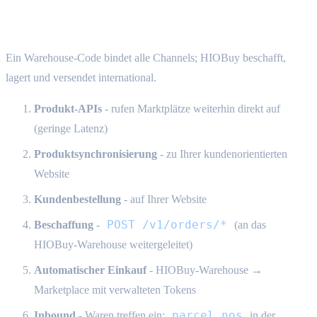
HIOBuy-Warehouse-Fulfillment - End-to-End
Ein Warehouse-Code bindet alle Channels; HIOBuy beschafft,
lagert und versendet international.
Produkt-APIs
- rufen Marktplätze weiterhin direkt auf
(geringe Latenz)
Produktsynchronisierung
- zu Ihrer kundenorientierten
Website
Kundenbestellung
- auf Ihrer Website
POST /v1/orders/*
Beschaffung
-
(an das
HIOBuy-Warehouse weitergeleitet)
Automatischer Einkauf
- HIOBuy-Warehouse →
Marketplace mit verwalteten Tokens
parcel_nos
Inbound
- Waren treffen ein;
in der