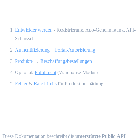
Empfohlene Lesereihenfolge {#reading-
order}
Entwickler werden
- Registrierung, App-Genehmigung, API-
Schlüssel
Authentifizierung
+
Portal-Autorisierung
Produkte
→
Beschaffungsbestellungen
Optional:
Fulfillment
(Warehouse-Modus)
Fehler
&
Rate Limits
für Produktionshärtung
Umfang der Public API {#public-api-
scope}
Diese Dokumentation beschreibt die
unterstützte Public-API-