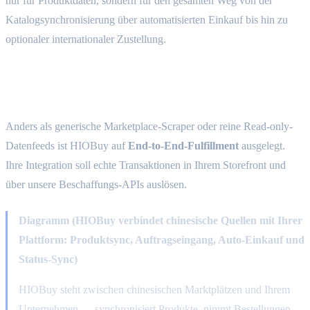
nur für Produktdaten, sondern für den gesamten Weg von der
Katalogsynchronisierung über automatisierten Einkauf bis hin zu
optionaler internationaler Zustellung.
Was HIOBuy bietet
Anders als generische Marketplace-Scraper oder reine Read-only-
Datenfeeds ist HIOBuy auf
End-to-End-Fulfillment
ausgelegt.
Ihre Integration soll echte Transaktionen in Ihrem Storefront und
über unsere Beschaffungs-APIs auslösen.
Diagramm (HIOBuy verbindet chinesische Quellen mit Ihrer
Plattform: Produktsync, Auftragseingang, Auto‑Einkauf und
Status‑Sync)
HIOBuy steht zwischen chinesischen Marktplätzen und Ihrem
Unternehmen — synchronisiert Produkte, nimmt Bestellungen