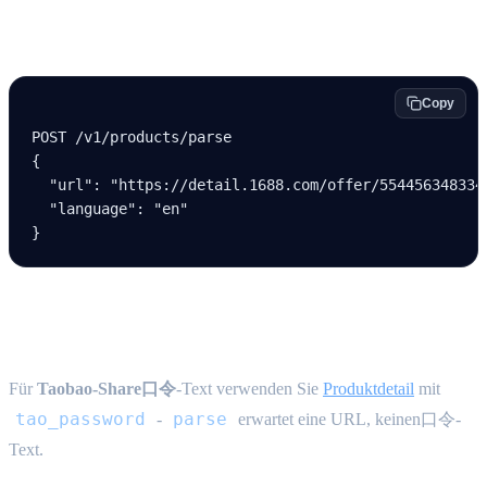
Beispiel
Copy
POST /v
1
/products/parse
{
  "url"
: 
"https://detail.1688.com/offer/554456348334
  "language"
: 
"en"
}
Taobao口令
Für
Taobao-Share口令
-Text verwenden Sie
Produktdetail
mit
tao_password
parse
-
erwartet eine URL, keinen口令-
Text.