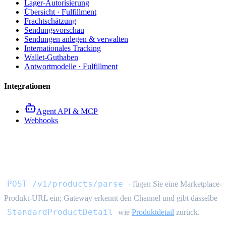
Lager-Autorisierung
Übersicht · Fulfillment
Frachtschätzung
Sendungsvorschau
Sendungen anlegen & verwalten
Internationales Tracking
Wallet-Guthaben
Antwortmodelle · Fulfillment
Integrationen
Agent API & MCP
Webhooks
Produkt-URL-Parse-API
POST /v1/products/parse
- fügen Sie eine Marketplace-
Produkt-URL ein; Gateway erkennt den Channel und gibt dasselbe
StandardProductDetail
wie
Produktdetail
zurück.