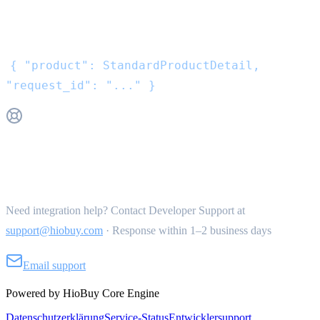
Antwort
{ "product": StandardProductDetail,
"request_id": "..." }
Get Support
Need integration help? Contact Developer Support at
support@hiobuy.com
·
Response within 1–2 business days
Email support
Powered by HioBuy Core Engine
Datenschutzerklärung
Service-Status
Entwicklersupport