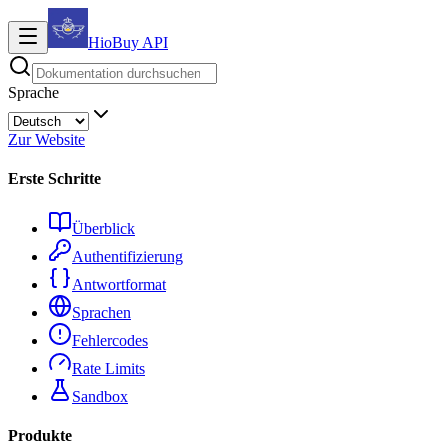
HioBuy
API
Sprache
Zur Website
Erste Schritte
Überblick
Authentifizierung
Antwortformat
Sprachen
Fehlercodes
Rate Limits
Sandbox
Produkte