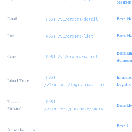
bezahlen
Detail
POST /v1/orders/detail
Bestellde
List
POST /v1/orders/list
Bestellde
Bestellu
POST /v1/orders/cancel
Cancel
storniere
POST
Inländisc
Inland-Trace
/v1/orders/logistics/trace
Logistik
POST
Taobao-
Bestellde
Einkäufe
/v1/orders/purchase/query
Bestell-
Antwortschemas
—