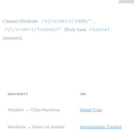
Antwort
/v1/orders/1688/*
Channel-Shortcuts:
,
/v1/orders/taobao/*
channel
(Body kann
auslassen).
Inländische vs. internationale Logistik
{#domestic-vs-international}
ABSCHNITT
API
Verkäufer → China-Warehouse
Inland-Trace
Warehouse → Käufer im Ausland
Internationales Tracking