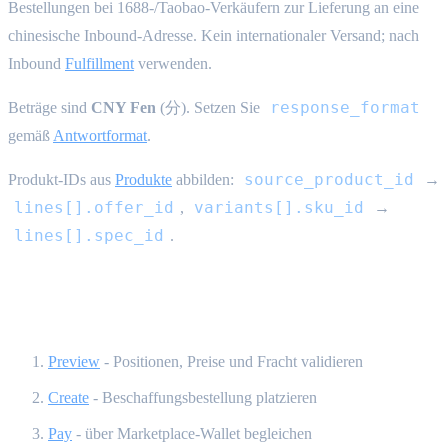
Bestellungen bei 1688-/Taobao-Verkäufern zur Lieferung an eine
chinesische Inbound-Adresse. Kein internationaler Versand; nach
Inbound
Fulfillment
verwenden.
response_format
Beträge sind
CNY Fen
(分). Setzen Sie
gemäß
Antwortformat
.
source_product_id
Produkt-IDs aus
Produkte
abbilden:
→
lines[].offer_id
variants[].sku_id
,
→
lines[].spec_id
.
Lebenszyklus {#lifecycle}
Preview
- Positionen, Preise und Fracht validieren
Create
- Beschaffungsbestellung platzieren
Pay
- über Marketplace-Wallet begleichen