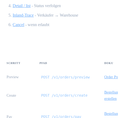
Detail / list
- Status verfolgen
Inland-Trace
- Verkäufer → Warehouse
Cancel
- wenn erlaubt
Endpoint-Leitfaden
SCHRITT
PFAD
DOKU
Preview
POST /v1/orders/preview
Order Pr
Bestellu
POST /v1/orders/create
Create
erstellen
Bestellu
POST /v1/orders/pay
Pay