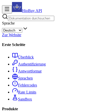
HioBuy
API
Sprache
Zur Website
Erste Schritte
Überblick
Authentifizierung
Antwortformat
Sprachen
Fehlercodes
Rate Limits
Sandbox
Produkte