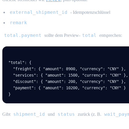
external_shipment_id
- Idempotenzschlüssel
remark
total.payment
total
sollte dem Preview-
entsprechen:
"total"
: {
  "freight"
: { 
"amount"
: 
8900
, 
"currency"
: 
"CNY"
 },
  "services"
: { 
"amount"
: 
1500
, 
"currency"
: 
"CNY"
 },
  "discount"
: { 
"amount"
: 
200
, 
"currency"
: 
"CNY"
 },
  "payment"
: { 
"amount"
: 
10200
, 
"currency"
: 
"CNY"
 }
}
shipment_id
status
wait_pay
Gibt
und
zurück (z. B.