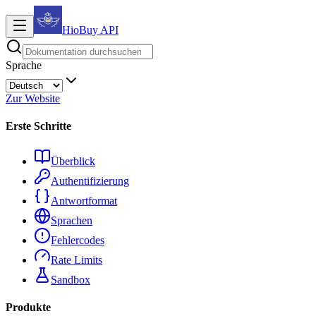
HioBuy
API
Sprache
Zur Website
Erste Schritte
Überblick
Authentifizierung
Antwortformat
Sprachen
Fehlercodes
Rate Limits
Sandbox
Produkte