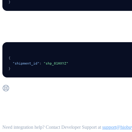
}
POST /v1/fulfillment/shipments/detail {#de
{
"shipment_id"
:
"shp_01HXYZ"
}
Get Support
Need integration help? Contact Developer Support at
support@hiobu