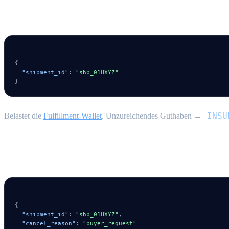
POST /v1/fulfillment/shipments/pay {#pay
{
"shipment_id"
:
"shp_01HXYZ"
}
INSU
Belastet die
Fulfillment-Wallet
. Unzureichendes Guthaben →
POST /v1/fulfillment/shipments/cancel {#c
{
"shipment_id"
:
"shp_01HXYZ"
,
"cancel_reason"
:
"buyer_request"