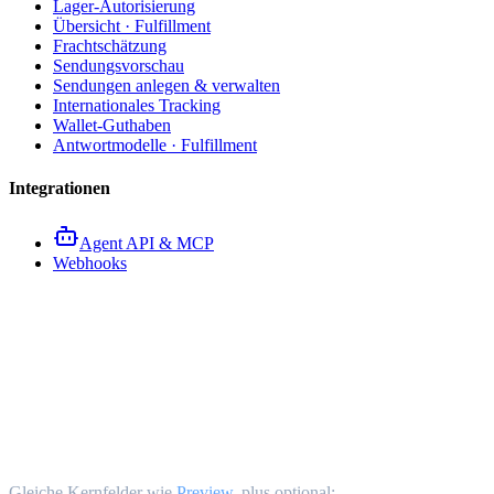
Lager-Autorisierung
Übersicht · Fulfillment
Frachtschätzung
Sendungsvorschau
Sendungen anlegen & verwalten
Internationales Tracking
Wallet-Guthaben
Antwortmodelle · Fulfillment
Integrationen
Agent API & MCP
Webhooks
Internationale Sendungen erst
POST /v1/fulfillment/shipments/create {#c
Gleiche Kernfelder wie
Preview
, plus optional: