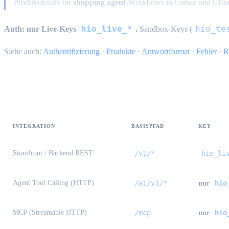
Produktdetails für
shopping agent
-Workflows in Cursor und Clau
hio_live_*
hio_te
Auth:
nur Live-Keys
.
Sandbox-Keys (
Siehe auch:
Authentifizierung
·
Produkte
·
Antwortformat
·
Fehler
·
R
Welche Oberfläche wann
INTEGRATION
BASISPFAD
KEY
Storefront / Backend REST
/v1/*
hio_li
Agent Tool Calling (HTTP)
/ai/v1/*
hio
nur
MCP (Streamable HTTP)
/mcp
hio
nur