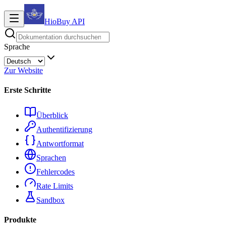
HioBuy
API
Sprache
Zur Website
Erste Schritte
Überblick
Authentifizierung
Antwortformat
Sprachen
Fehlercodes
Rate Limits
Sandbox
Produkte