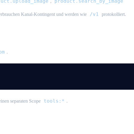
duct.upload_image
product.search_by_image
,
/v1
verbrauchen Kanal-Kontingent und werden wie
protokolliert.
om
.
tools:*
einen separaten Scope
.