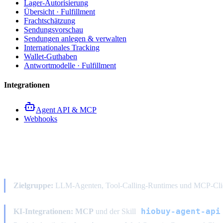
Lager-Autorisierung
Übersicht · Fulfillment
Frachtschätzung
Sendungsvorschau
Sendungen anlegen & verwalten
Internationales Tracking
Wallet-Guthaben
Antwortmodelle · Fulfillment
Integrationen
Agent API & MCP
Webhooks
Agent API & MCP
Zielgruppe:
LLM-Agenten, Tool-Calling-Runtimes und MCP-Client
hiobuy-agent-api
KI-Integrationen:
MCP
und der Skill