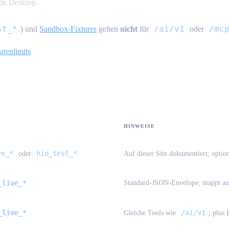
de Desktop.
st_*
/ai/v1
/mc
) und
Sandbox-Fixtures
gelten
nicht
für
oder
atenlimits
HINWEISE
ve_*
hio_test_*
oder
Auf dieser Site dokumentiert; optio
_live_*
Standard-JSON-Envelope; mappt au
_live_*
/ai/v1
Gleiche Tools wie
; plus