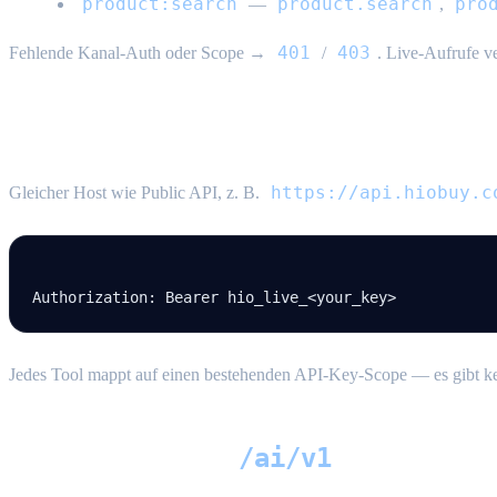
product:search
product.search
pro
—
,
401
403
Fehlende Kanal-Auth oder Scope →
/
. Live-Aufrufe 
Basis-URL & Authentifizierung
https://api.hiobuy.c
Gleicher Host wie Public API, z. B.
Authorization
:
 Bearer hio_live_<your_key>
Jedes Tool mappt auf einen bestehenden API-Key-Scope — es gibt k
/ai/v1
HTTP-Endpunkte (
)