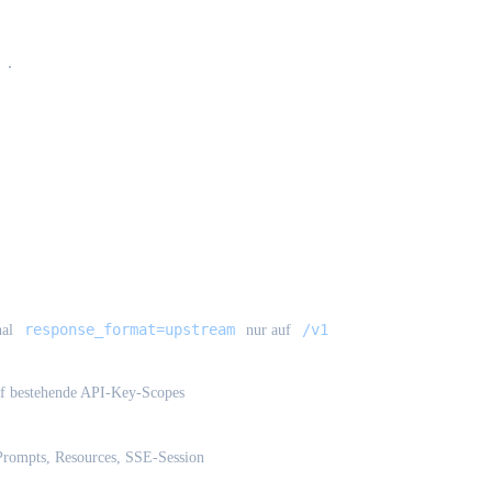
p
.
response_format=upstream
/v1
nal
nur auf
f bestehende API-Key-Scopes
 Prompts, Resources, SSE-Session