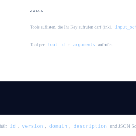
ZWECK
input_sc
Tools auflisten, die Ihr Key aufrufen darf (inkl.
tool_id
arguments
Tool per
+
aufrufen
id
version
domain
description
thält
,
,
,
und JSON S