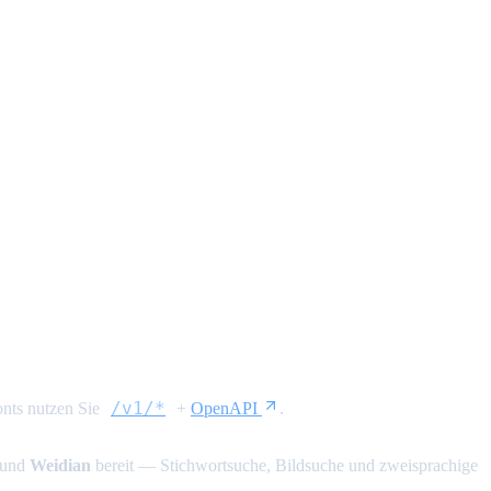
/v1/*
nts nutzen Sie
+
OpenAPI
.
und
Weidian
bereit — Stichwortsuche, Bildsuche und zweisprachige