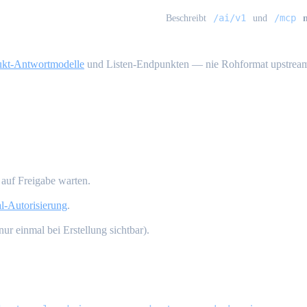
/ai/v1
/mcp
Beschreibt
und
ukt-Antwortmodelle
und Listen-Endpunkten — nie Rohformat upstrea
 auf Freigabe warten.
al-Autorisierung
.
r einmal bei Erstellung sichtbar).