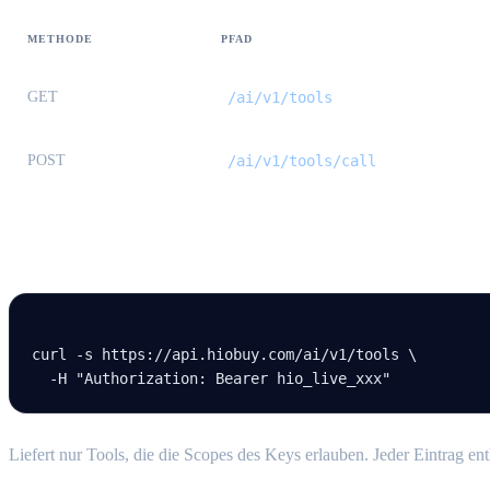
METHODE
PFAD
GET
/ai/v1/tools
POST
/ai/v1/tools/call
Tools auflisten
curl
 -s
 https://api.hiobuy.com/ai/v1/tools
 \
  -H
 "Authorization: Bearer hio_live_xxx"
Liefert nur Tools, die die Scopes des Keys erlauben. Jeder Eintrag en