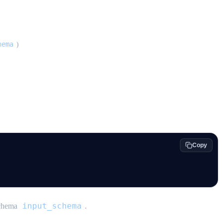
hema
)
Copy
input_schema
chema
.