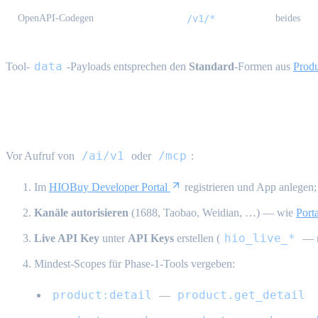
OpenAPI-Codegen
/v1/*
beides
data
Tool-
-Payloads entsprechen den
Standard
-Formen aus
Prod
Voraussetzungen (Live-Key)
/ai/v1
/mcp
Vor Aufruf von
oder
:
Im
HIOBuy Developer Portal
registrieren und App anlegen;
Kanäle autorisieren
(1688, Taobao, Weidian, …) — wie
Port
hio_live_*
Live API Key
unter
API Keys
erstellen (
— nu
Mindest-Scopes für Phase-1-Tools vergeben:
product:detail
product.get_detail
—