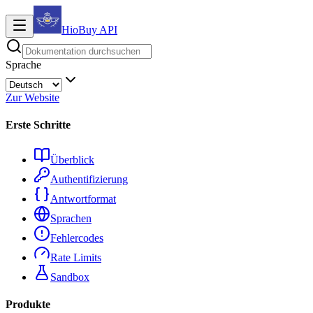
HioBuy
API
Sprache
Zur Website
Erste Schritte
Überblick
Authentifizierung
Antwortformat
Sprachen
Fehlercodes
Rate Limits
Sandbox
Produkte