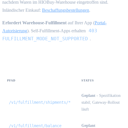
nachdem Waren im HIOBuy-Warehouse eingetroffen sind.
Inländischer Einkauf:
Beschaffungsbestellungen
.
Erfordert Warehouse-Fulfillment
auf Ihrer App (
Portal-
403
Autorisierung
). Self-Fulfillment-Apps erhalten
FULFILLMENT_MODE_NOT_SUPPORTED
.
API-Verfügbarkeit {#availability}
PFAD
STATUS
Geplant
- Spezifikation
/v1/fulfillment/shipments/*
stabil; Gateway-Rollout
läuft
/v1/fulfillment/balance
Geplant