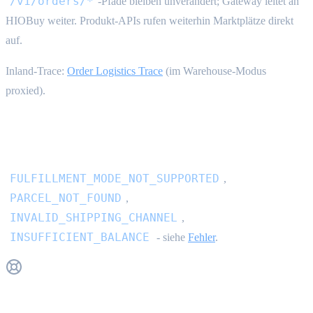
/v1/orders/*
-Pfade bleiben unverändert; Gateway leitet an
HIOBuy weiter. Produkt-APIs rufen weiterhin Marktplätze direkt
auf.
Inland-Trace:
Order Logistics Trace
(im Warehouse-Modus
proxied).
Fehler
FULFILLMENT_MODE_NOT_SUPPORTED
,
PARCEL_NOT_FOUND
,
INVALID_SHIPPING_CHANNEL
,
INSUFFICIENT_BALANCE
- siehe
Fehler
.