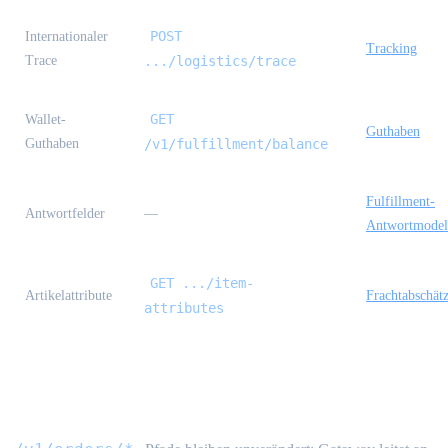
POST
Internationaler
Tracking
Trace
.../logistics/trace
GET
Wallet-
Guthaben
Guthaben
/v1/fulfillment/balance
Fulfillment-
Antwortfelder
—
Antwortmodel
GET .../item-
Artikelattribute
Frachtabschät
attributes
Beschaffung im Warehouse-Modus