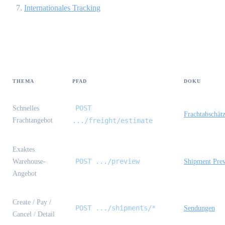
Internationales Tracking
Endpoint-Leitfaden
THEMA
PFAD
DOKU
POST
Schnelles
Frachtabschät
Frachtangebot
.../freight/estimate
Exaktes
POST .../preview
Warehouse-
Shipment Pre
Angebot
Create / Pay /
POST .../shipments/*
Sendungen
Cancel / Detail