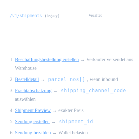
/v1/shipments
Veraltet
(legacy)
End-to-End-Ablauf {#end-to-end-flow}
Beschaffungsbestellung erstellen
→ Verkäufer versendet ans
Warehouse
parcel_nos[]
Bestelldetail
→
, wenn inbound
shipping_channel_code
Frachtabschätzung
→
auswählen
Shipment Preview
→ exakter Preis
shipment_id
Sendung erstellen
→
Sendung bezahlen
→ Wallet belasten