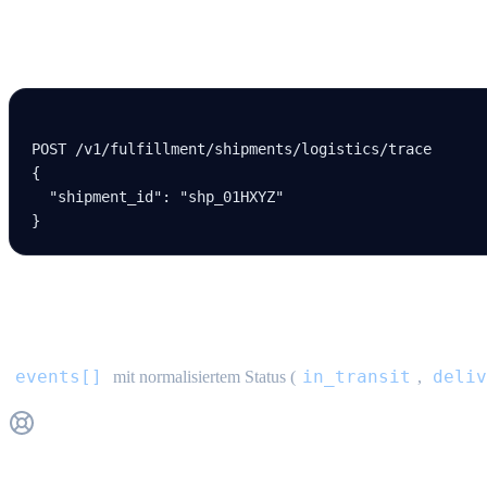
Request
POST /v
1
/fulfillment/shipments/logistics/trace
{
  "shipment_id"
: 
"shp_01HXYZ"
}
Antwort
events[]
in_transit
deliv
mit normalisiertem Status (
,