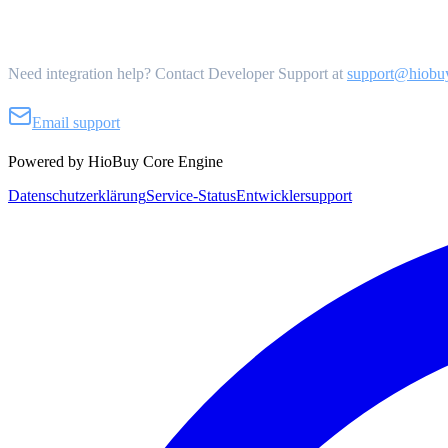
Get Support
Need integration help? Contact Developer Support at
support@hiobu
Email support
Powered by HioBuy Core Engine
Datenschutzerklärung
Service-Status
Entwicklersupport