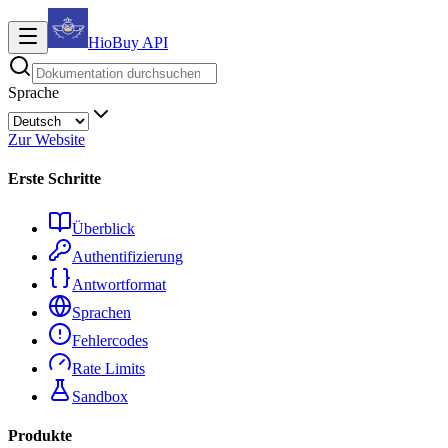
HioBuy
API
Sprache
Zur Website
Erste Schritte
Überblick
Authentifizierung
Antwortformat
Sprachen
Fehlercodes
Rate Limits
Sandbox
Produkte