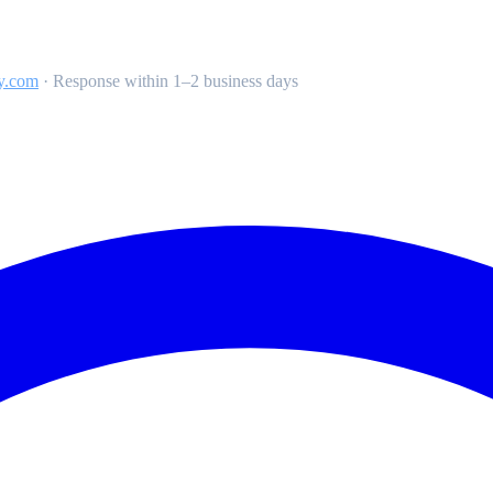
y.com
·
Response within 1–2 business days