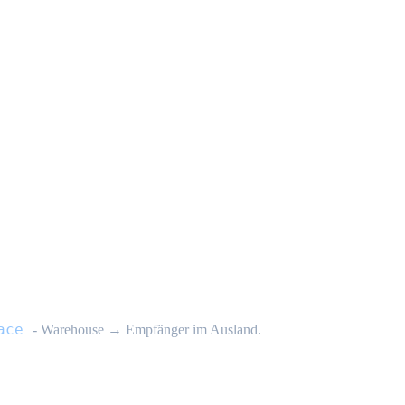
lgung API
ace
- Warehouse → Empfänger im Ausland.