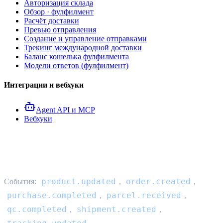
Авторизация склада
Обзор · фулфилмент
Расчёт доставки
Превью отправления
Создание и управление отправками
Трекинг международной доставки
Баланс кошелька фулфилмента
Модели ответов (фулфилмент)
Интеграции и вебхуки
Agent API и MCP
Вебхуки
Вебхуки
product.updated
order.created
События:
,
,
purchase.completed
parcel.received
,
,
qc.completed
shipment.created
,
,