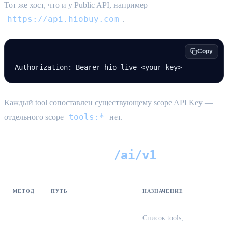
Тот же хост, что и у Public API, например
https://api.hiobuy.com
.
Copy
Authorization
:
 Bearer hio_live_<your_key>
Каждый tool сопоставлен существующему scope API Key —
tools:*
отдельного scope
нет.
/ai/v1
HTTP-эндпоинты (
)
МЕТОД
ПУТЬ
НАЗНАЧЕНИЕ
Список tools,