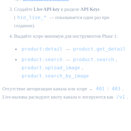
Создайте
Live API key
в разделе
API Keys
hio_live_*
(
— показывается один раз при
создании).
Выдайте scope минимум для инструментов Phase 1:
product:detail
product.get_detail
—
product:search
product.search
—
,
product.upload_image
,
product.search_by_image
401
403
Отсутствие авторизации канала или scope →
/
.
/v1
Live-вызовы расходуют квоту канала и логируются как
.
Базовый URL и аутентификация