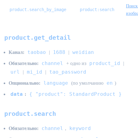
Поиск
product.search_by_image
product:search
изобр
product.get_detail
taobao
1688
weidian
Канал:
|
|
channel
product_id
Обязательно:
+ одно из
|
url
mi_id
tao_password
|
|
language
en
Опционально:
(по умолчанию
)
data
{ "product": StandardProduct }
:
product.search
channel
keyword
Обязательно:
,