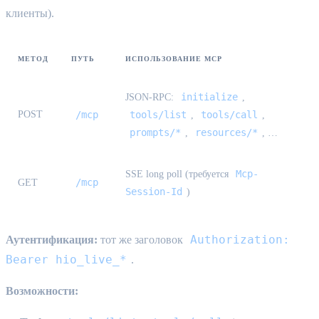
клиенты).
МЕТОД
ПУТЬ
ИСПОЛЬЗОВАНИЕ MCP
initialize
JSON-RPC:
,
POST
/mcp
tools/list
tools/call
,
,
prompts/*
resources/*
,
, …
Mcp-
SSE long poll (требуется
/mcp
GET
Session-Id
)
Authorization:
Аутентификация:
тот же заголовок
Bearer hio_live_*
.
Возможности: