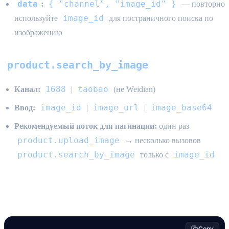
data
{ "channel", "image_id" }
:
— повторно
image_id
используйте
для постраничного поиска по
изображению
product.search_by_image
1688
taobao
Канал:
|
(не Weidian)
image_id
image_url
image_base64
Ввод:
|
|
Рекомендуемый поток для пагинации:
один раз
product.upload_image
→ несколько вызовов
product.search_by_image
image_id
только с
Рабочий процесс агента (HTTP)
Copy