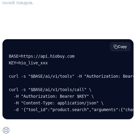
полей товаров.
Краткая справка
Copy
BASE
=
https://api.hiobuy.com
KEY
=
hio_live_xxx
curl
 -s
 "
$BASE
/ai/v1/tools"
 -H
 "Authorization: Beare
curl
 -s
 "
$BASE
/ai/v1/tools/call"
 \
  -H
 "Authorization: Bearer 
$KEY
"
 \
  -H
 "Content-Type: application/json"
 \
  -d
 '{"tool_id":"product.search","arguments":{"chan