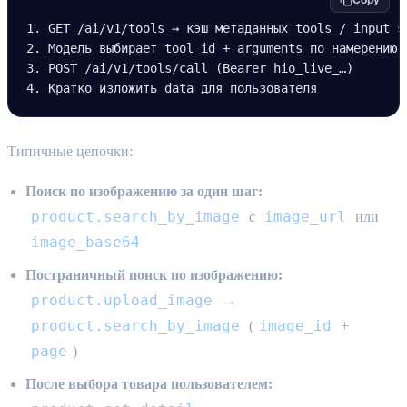
1. GET /ai/v1/tools → кэш метаданных tools / input_s
2. Модель выбирает tool_id + arguments по намерению 
3. POST /ai/v1/tools/call (Bearer hio_live_…)
4. Кратко изложить data для пользователя
Типичные цепочки:
Поиск по изображению за один шаг:
product.search_by_image
image_url
с
или
image_base64
Постраничный поиск по изображению:
product.upload_image
→
product.search_by_image
image_id
(
+
page
)
После выбора товара пользователем: