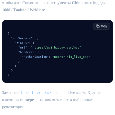
чтобы дать Cursor живые инструменты
China sourcing
для
1688 / Taobao / Weidian
:
Copy
{
"mcpServers"
:
{
"hiobuy"
:
{
"url"
:
"https://api.hiobuy.com/mcp"
,
"headers"
:
{
"Authorization"
:
"Bearer hio_live_xxx"
}
}
}
}
hio_live_xxx
Замените
на ваш Live-ключ. Храните
ключи
на сервере
— не коммитьте их в публичные
репозитории.