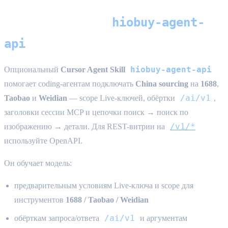
hiobuy-agent-
Cursor Agent Skill (
api
) — China shopping agent
hiobuy-agent-api
Опциональный
Cursor Agent Skill
помогает coding-агентам подключать
China sourcing
на
1688
,
/ai/v1
Taobao
и
Weidian
— scope Live-ключей, обёртки
,
заголовки сессии MCP и цепочки поиск → поиск по
/v1/*
изображению → детали. Для REST-витрин на
используйте OpenAPI.
Он обучает модель:
предварительным условиям Live-ключа и scope для
инструментов
1688 / Taobao / Weidian
/ai/v1
обёрткам запроса/ответа
и аргументам