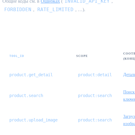
INVALID_API_KEY
Общие коды см. в
Ошибках
(
,
FORBIDDEN
RATE_LIMITED
,
, …).
Инструменты Phase 1 (товары)
СООТ
TOOL_ID
SCOPE
(КОНЦ
product.get_detail
product:detail
Детал
Поиск
product.search
product:search
ключе
Загруз
product.upload_image
product:search
изобр