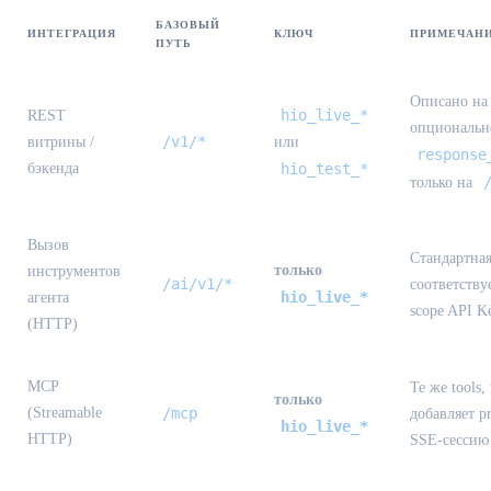
БАЗОВЫЙ
ИНТЕГРАЦИЯ
КЛЮЧ
ПРИМЕЧАН
ПУТЬ
Описано на 
hio_live_*
REST
опциональн
/v1/*
витрины /
или
response
бэкенда
hio_test_*
только на
Вызов
Стандартная
только
инструментов
/ai/v1/*
соответств
hio_live_*
агента
scope API K
(HTTP)
MCP
Те же tools,
только
(Streamable
/mcp
добавляет pr
hio_live_*
HTTP)
SSE-сессию