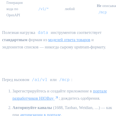
Генерация
Не
описыва
/v1/*
кода по
любой
/mcp
OpenAPI
data
Полезная нагрузка
инструментов соответствует
стандартным
формам из
моделей ответа товаров
и
эндпоинтов списков — никогда сырому upstream-формату.
Предварительные условия (Live-ключ)
/ai/v1
/mcp
Перед вызовом
или
:
Зарегистрируйтесь и создайте приложение в
портале
разработчиков HIOBuy
; дождитесь одобрения.
Авторизуйте каналы
(1688, Taobao, Weidian, …) — как
при
авторизации в портале
.