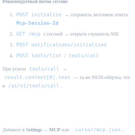
Рекомендуемый поток сессии:
POST initialize
→ сохранить заголовок ответа
Mcp-Session-Id
GET /mcp
с сессией → открыть слушатель SSE
POST notifications/initialized
POST tools/list
tools/call
/
tools/call
При успехе
→
result.content[0].text
— та же JSON-обёртка, что
/ai/v1/tools/call
и
.
Настройка Cursor (shopping agent MCP + China
sourcing 1688/Taobao/Weidian)
.cursor/mcp.json
Добавьте в
Settings → MCP
или
,