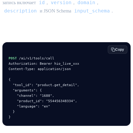
id
version
domain
запись включает
,
,
,
description
input_schema
и JSON Schema
.
Вызов tool
Copy
POST
 /ai/v1/tools/call

Authorization: Bearer hio_live_xxx

Content-Type: application/json

{

  "tool_id": "product.get_detail",

  "arguments": {

    "channel": "1688",

    "product_id": "554456348334",

    "language": "en"

  }

}