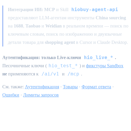
hiobuy-agent-api
Интеграции ИИ:
MCP
и Skill
предоставляют LLM-агентам инструменты
China sourcing
на
1688
,
Taobao
и
Weidian
в реальном времени — поиск по
ключевым словам, поиск по изображению и двуязычные
детали товара для
shopping agent
в Cursor и Claude Desktop.
hio_live_*
Аутентификация:
только Live-ключи
.
hio_test_*
Песочничные ключи (
) и
фикстуры Sandbox
/ai/v1
/mcp
не
применяются к
и
.
См. также:
Аутентификация
·
Товары
·
Формат ответа
·
Ошибки
·
Лимиты запросов
Какой интерфейс выбрать