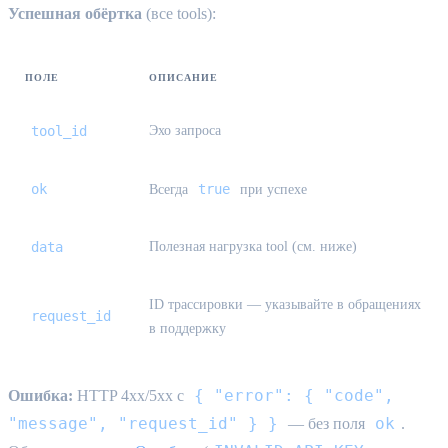
Успешная обёртка
(все tools):
ПОЛЕ
ОПИСАНИЕ
tool_id
Эхо запроса
ok
true
Всегда
при успехе
data
Полезная нагрузка tool (см. ниже)
ID трассировки — указывайте в обращениях
request_id
в поддержку
{ "error": { "code",
Ошибка:
HTTP 4xx/5xx с
"message", "request_id" } }
ok
— без поля
.