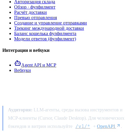
Авторизация склада
Обзор · фулфилмент
Расчёт доставки
Превью отправления
Создание и управление отправками
Трекинг международной доставки
Баланс кошелька фулфилмента
Модели ответов (фулфилмент)
Интеграции и вебхуки
Agent API и MCP
Вебхуки
Agent API и MCP
Аудитория:
LLM-агенты, среды вызова инструментов и
MCP-клиенты (Cursor, Claude Desktop). Для человеческих
/v1/*
бэкендов и витрин используйте
+
OpenAPI
.