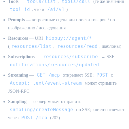
tools/list
tools/call
Tools
—
,
(те же значения
tool_id
/ai/v1
, что и
)
Prompts
— встроенные сценарии поиска товаров / по
изображению / исследования
hiobuy://agent/*
Resources
— URI
resources/list
resources/read
(
,
, шаблоны)
resources/subscribe
Subscriptions
—
→ SSE
notifications/resources/updated
GET /mcp
POST
Streaming
—
открывает SSE;
с
Accept: text/event-stream
может стримить
JSON-RPC
Sampling
— сервер может отправить
sampling/createMessage
по SSE; клиент отвечает
POST /mcp
через
(202)