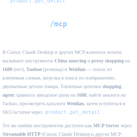
product.get_detail
/mcp
MCP-сервер (
) — China sourcing
для AI-агентов
В Cursor, Claude Desktop и других MCP-клиентах агенты
вызывают инструменты
China sourcing
и
proxy shopping
на
1688
(опт),
Taobao
(розница) и
Weidian
— поиск по
ключевым словам, загрузка и поиск по изображению,
двуязычные детали товара. Типичные цепочки
shopping
agent
: сравнить заводские цены на
1688
, найти аналоги на
Taobao, просмотреть каталоги
Weidian
, затем углубиться в
product.get_detail
SKU/остатки через
.
Тот же runtime инструментов доступен как
MCP Server
через
Streamable HTTP
(Cursor, Claude Desktop и другие MCP-