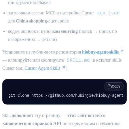
инструментов Phase 1
mcp.json
заголовкам сессии MCP и настройке Cursor
для
China shopping
-сценариев
кодам ошибок и цепочкам
sourcing
(поиск → поиск по
изображению → детали)
Установите из публичного репозитория
hiobuy-agent-skills
SKILL.md
— клонируйте или скопируйте
в каталог skills
Cursor (см.
Cursor Agent Skills
).
Copy
git
 clone
 https://github.com/hubinjie/hiobuy-agent-s
Skill
дополняет
эту страницу —
этот сайт остаётся
канонической справкой API
по scope, квотам и семантике