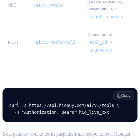
доступных вашему
GET
/ai/v1/tools
ключу (включая
input_schema
)
Вызов tool по
/ai/v1/tools/call
tool_id
POST
+
arguments
Список tools
Copy
curl
 -s
 https://api.hiobuy.com/ai/v1/tools
 \
  -H
 "Authorization: Bearer hio_live_xxx"
Возвращает только tools, разрешённые scope ключа. Каждая