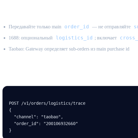
Правила
order_id
s
Передавайте только main
— не отправляйте
logistics_id
cross
1688: опциональный
; включает
Taobao: Gateway определяет sub-orders из main purchase id
Пример
POST /v
1
/orders/logistics/trace
{
  "channel"
: 
"taobao"
,
  "order_id"
: 
"200106932660"
}