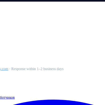
y.com
·
Response within 1–2 business days
аботчиков