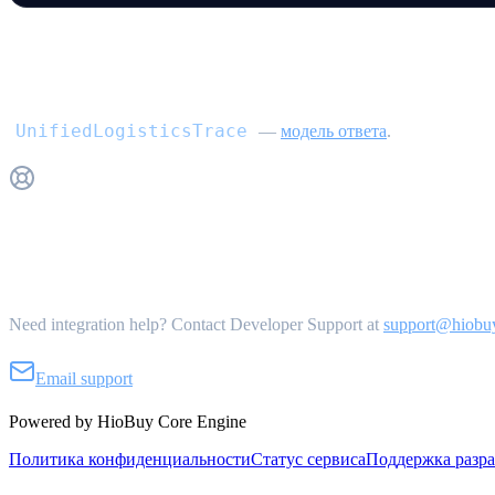
Ответ
UnifiedLogisticsTrace
—
модель ответа
.
Get Support
Need integration help? Contact Developer Support at
support@hiobu
Email support
Powered by HioBuy Core Engine
Политика конфиденциальности
Статус сервиса
Поддержка разр