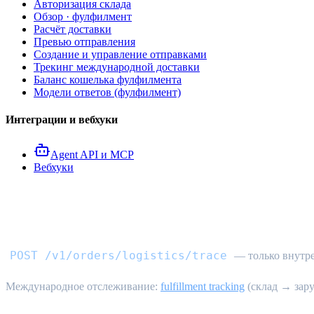
Авторизация склада
Обзор · фулфилмент
Расчёт доставки
Превью отправления
Создание и управление отправками
Трекинг международной доставки
Баланс кошелька фулфилмента
Модели ответов (фулфилмент)
Интеграции и вебхуки
Agent API и MCP
Вебхуки
API внутреннего логистичес
POST /v1/orders/logistics/trace
— только внутре
Международное отслеживание:
fulfillment tracking
(склад → зар