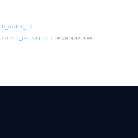
ub_order_id
_border_packages[]
, когда применимо