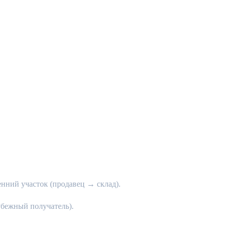
кого трека
нний участок (продавец → склад).
убежный получатель).