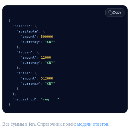
Copy
{
"balance"
:
{
"available"
:
{
"amount"
:
500000
,
"currency"
:
"CNY"
}
,
"frozen"
:
{
"amount"
:
12000
,
"currency"
:
"CNY"
}
,
"total"
:
{
"amount"
:
512000
,
"currency"
:
"CNY"
}
}
,
"request_id"
:
"req_..."
}
Все суммы в
fen
. Справочник полей:
модели ответов
.