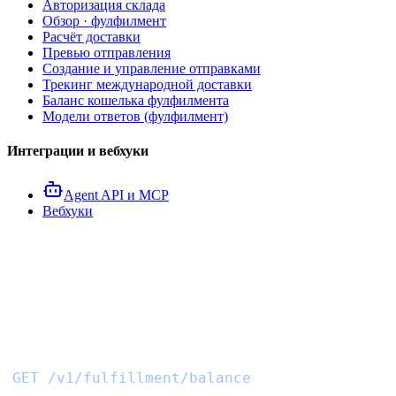
Авторизация склада
Обзор · фулфилмент
Расчёт доставки
Превью отправления
Создание и управление отправками
Трекинг международной доставки
Баланс кошелька фулфилмента
Модели ответов (фулфилмент)
Интеграции и вебхуки
Agent API и MCP
Вебхуки
API баланса fulfillment
wallet
GET /v1/fulfillment/balance