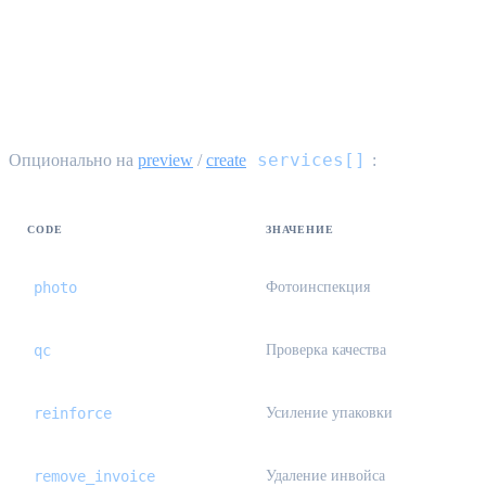
Услуги с добавленной стоимостью
{#value-added-services}
services[]
Опционально на
preview
/
create
:
CODE
ЗНАЧЕНИЕ
photo
Фотоинспекция
qc
Проверка качества
reinforce
Усиление упаковки
remove_invoice
Удаление инвойса