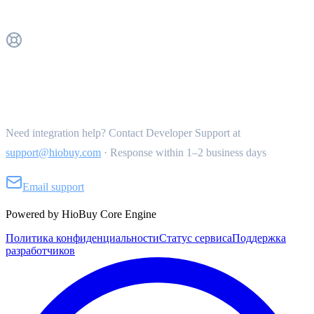
Get Support
Need integration help? Contact Developer Support at
support@hiobuy.com
·
Response within 1–2 business days
Email support
Powered by HioBuy Core Engine
Политика конфиденциальности
Статус сервиса
Поддержка
разработчиков