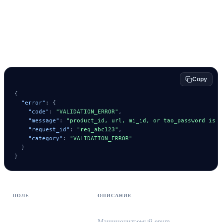
Protocol errors (HTTP 4xx / 5xx)
{#protocol-errors}
Copy
{
"error"
:
{
"code"
:
"VALIDATION_ERROR"
,
"message"
:
"product_id, url, mi_id, or tao_password is 
"request_id"
:
"req_abc123"
,
"category"
:
"VALIDATION_ERROR"
}
}
ПОЛЕ
ОПИСАНИЕ
Машиночитаемый enum —