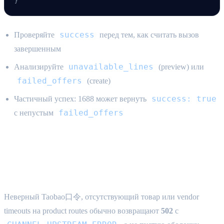
}
success
Проверяйте
перед тем, как считать вызов
завершенным
unavailable_lines
Анализируйте
(preview) или
failed_offers
(create)
success: true
Частичный успех: 1688 может вернуть
failed_offers
с непустым
Product upstream failures {#upstream-
product-errors}
Неверный Taobao口令, отсутствующий товар или vendor
timeouts на product routes обычно возвращают
502
с