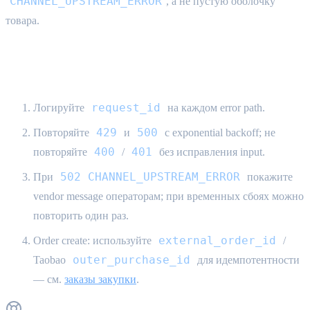
CHANNEL_UPSTREAM_ERROR
, а не пустую оболочку
товара.
Рекомендуемая обработка {#handling}
request_id
Логируйте
на каждом error path.
429
500
Повторяйте
и
с exponential backoff; не
400
401
повторяйте
/
без исправления input.
502 CHANNEL_UPSTREAM_ERROR
При
покажите
vendor message операторам; при временных сбоях можно
повторить один раз.
external_order_id
Order create: используйте
/
outer_purchase_id
Taobao
для идемпотентности
— см.
заказы закупки
.