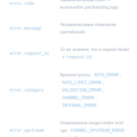
error.code
используйте для branching logic
Человекочитаемое объяснение
error.message
(английский)
То же значение, что и response header
error.request_id
x-request-id
AUTH_ERROR
Крупная группа:
,
RATE_LIMIT_ERROR
,
error.category
VALIDATION_ERROR
,
CHANNEL_ERROR
,
INTERNAL_ERROR
Опциональная сводка vendor error
error.upstream
CHANNEL_UPSTREAM_ERROR
при