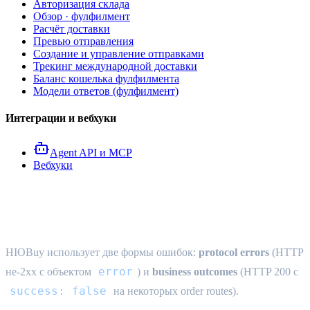
Авторизация склада
Обзор · фулфилмент
Расчёт доставки
Превью отправления
Создание и управление отправками
Трекинг международной доставки
Баланс кошелька фулфилмента
Модели ответов (фулфилмент)
Интеграции и вебхуки
Agent API и MCP
Вебхуки
Ошибки
HIOBuy использует две формы ошибок:
protocol errors
(HTTP
error
не-2xx с объектом
) и
business outcomes
(HTTP 200 с
success: false
на некоторых order routes).