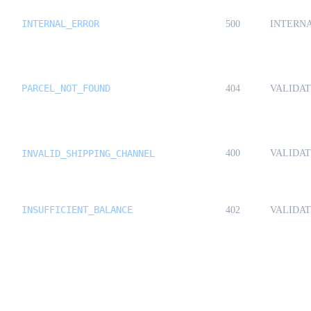
INTERNAL_ERROR
500
INTERN
PARCEL_NOT_FOUND
404
VALIDA
INVALID_SHIPPING_CHANNEL
400
VALIDA
INSUFFICIENT_BALANCE
402
VALIDA
Business failures (HTTP 200) {#business-
failures}