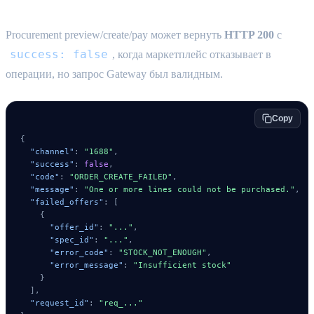
Procurement preview/create/pay может вернуть
HTTP 200
с
success: false
, когда маркетплейс отказывает в
операции, но запрос Gateway был валидным.
Copy
{
"channel"
:
"1688"
,
"success"
:
false
,
"code"
:
"ORDER_CREATE_FAILED"
,
"message"
:
"One or more lines could not be purchased."
,
"failed_offers"
:
[
{
"offer_id"
:
"..."
,
"spec_id"
:
"..."
,
"error_code"
:
"STOCK_NOT_ENOUGH"
,
"error_message"
:
"Insufficient stock"
}
]
,
"request_id"
:
"req_..."