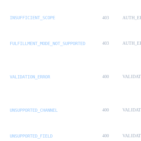
INSUFFICIENT_SCOPE
403
AUTH_E
FULFILLMENT_MODE_NOT_SUPPORTED
403
AUTH_E
VALIDATION_ERROR
400
VALIDA
UNSUPPORTED_CHANNEL
400
VALIDA
UNSUPPORTED_FIELD
400
VALIDA