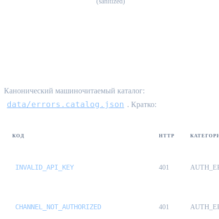
(sanitized)
Справочник кодов ошибок {#error-
codes}
Канонический машиночитаемый каталог:
data/errors.catalog.json
. Кратко:
КОД
HTTP
КАТЕГОР
INVALID_API_KEY
401
AUTH_E
CHANNEL_NOT_AUTHORIZED
401
AUTH_E