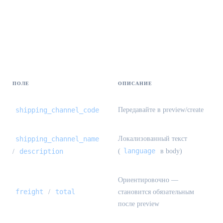
Freight estimate — quotes[] {#freight-
estimate-quotes}
ПОЛЕ
ОПИСАНИЕ
shipping_channel_code
Передавайте в preview/create
shipping_channel_name
Локализованный текст
language
description
(
в body)
/
Ориентировочно —
freight
total
/
становится обязательным
после preview