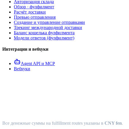
Авторизация склада
Обзор · фулфилмент
Расчёт доставки
Превью отправления
Создание и управление отправками
Трекинг международной доставки
Баланс кошелька фулфилмента
Модели ответов (фулфилмент)
Интеграции и вебхуки
Agent API и MCP
Вебхуки
Модели ответов Fulfillment
API
Все денежные суммы на fulfillment routes указаны в
CNY fen
.