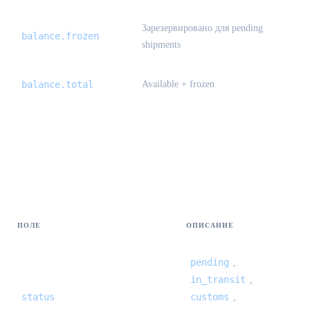
Зарезервировано для pending
balance.frozen
shipments
balance.total
Available + frozen
International trace — events[]
{#international-trace-events}
ПОЛЕ
ОПИСАНИЕ
pending
,
in_transit
,
status
customs
,