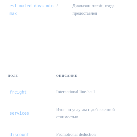
estimated_days_min
/
Диапазон transit, когда
max
предоставлен
Preview / create — pricing {#preview-
create-pricing}
ПОЛЕ
ОПИСАНИЕ
freight
International line-haul
Итог по услугам с добавленной
services
стоимостью
discount
Promotional deduction