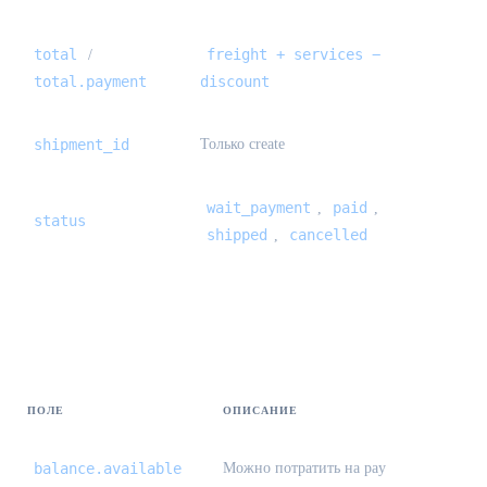
total
freight + services −
/
total.payment
discount
shipment_id
Только create
wait_payment
paid
,
,
status
shipped
cancelled
,
Balance {#balance}
ПОЛЕ
ОПИСАНИЕ
balance.available
Можно потратить на pay