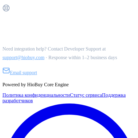
Get Support
Need integration help? Contact Developer Support at
support@hiobuy.com
·
Response within 1–2 business days
Email support
Powered by HioBuy Core Engine
Политика конфиденциальности
Статус сервиса
Поддержка
разработчиков