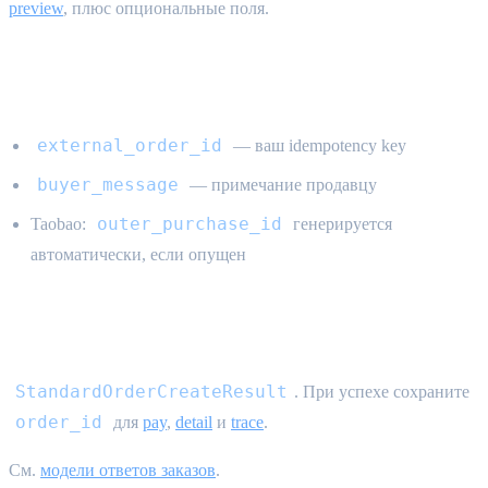
preview
, плюс опциональные поля.
Дополнительные поля
external_order_id
— ваш idempotency key
buyer_message
— примечание продавцу
outer_purchase_id
Taobao:
генерируется
автоматически, если опущен
Ответ
StandardOrderCreateResult
. При успехе сохраните
order_id
для
pay
,
detail
и
trace
.
См.
модели ответов заказов
.