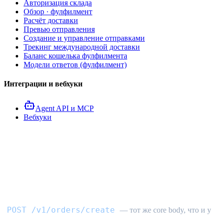
Авторизация склада
Обзор · фулфилмент
Расчёт доставки
Превью отправления
Создание и управление отправками
Трекинг международной доставки
Баланс кошелька фулфилмента
Модели ответов (фулфилмент)
Интеграции и вебхуки
Agent API и MCP
Вебхуки
API создания заказа
закупки
POST /v1/orders/create
— тот же core body, что и у