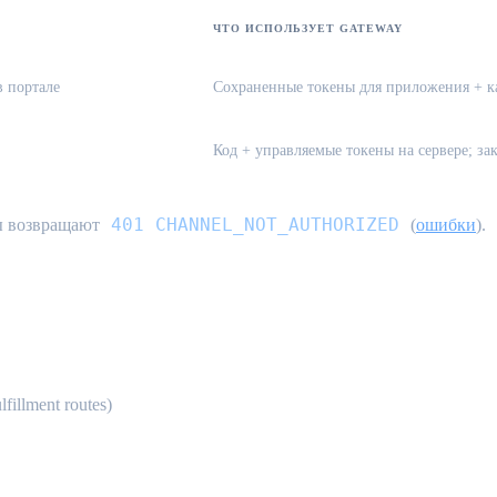
ЧТО ИСПОЛЬЗУЕТ GATEWAY
в портале
Сохраненные токены для приложения + к
Код + управляемые токены на сервере; з
401 CHANNEL_NOT_AUTHORIZED
вы возвращают
(
ошибки
).
ot-to-send}
illment routes)