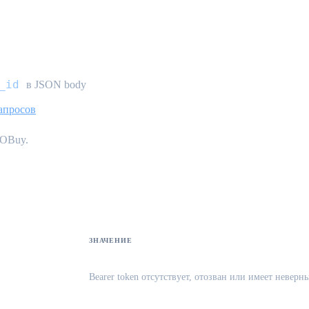
_id
в JSON body
апросов
IOBuy.
rrors}
ЗНАЧЕНИЕ
Bearer token отсутствует, отозван или имеет невер