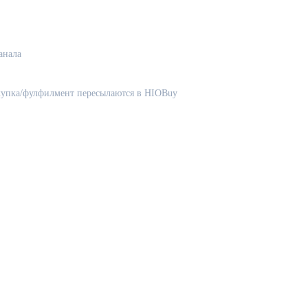
анала
акупка/фулфилмент пересылаются в HIOBuy