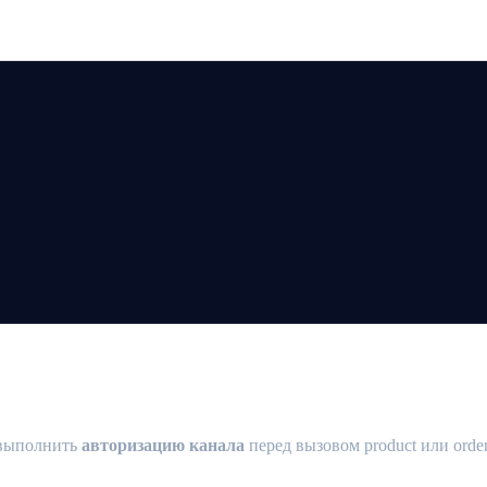
ебование) {#channel-authorization}
 выполнить
авторизацию канала
перед вызовом product или order