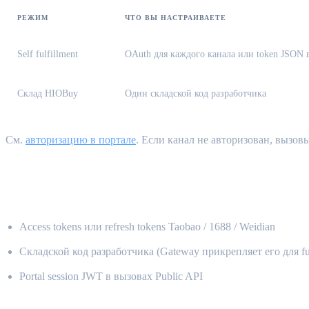
РЕЖИМ
ЧТО ВЫ НАСТРАИВАЕТЕ
Self fulfillment
OAuth для каждого канала или token JSON 
Склад HIOBuy
Один складской код разработчика
См.
авторизацию в портале
. Если канал не авторизован, вызо
Что вы никогда не отправляете {#what-n
Access tokens или refresh tokens Taobao / 1688 / Weidian
Складской код разработчика (Gateway прикрепляет его для fulf
Portal session JWT в вызовах Public API