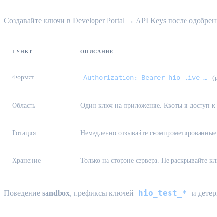
Создавайте ключи в Developer Portal → API Keys после одобре
ПУНКТ
ОПИСАНИЕ
Формат
Authorization: Bearer hio_live_…
(p
Область
Один ключ на приложение. Квоты и доступ к к
Ротация
Немедленно отзывайте скомпрометированные к
Хранение
Только на стороне сервера. Не раскрывайте 
hio_test_*
Поведение
sandbox
, префиксы ключей
и дете