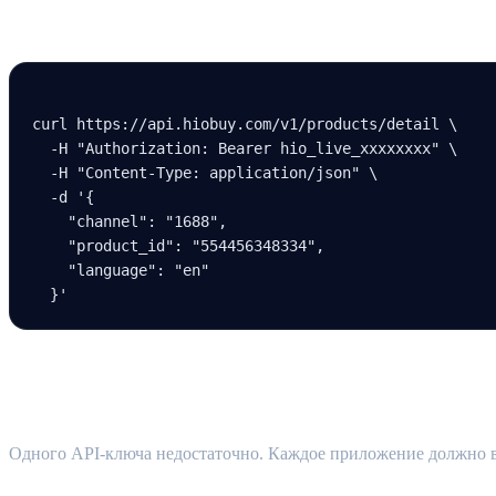
Пример запроса
curl
 https://api.hiobuy.com/v1/products/detail
 \
  -H
 "Authorization: Bearer hio_live_xxxxxxxx"
 \
  -H
 "Content-Type: application/json"
 \
  -d
 '{
    "channel": "1688",
    "product_id": "554456348334",
    "language": "en"
  }'
Авторизация канала (предварительное тр
Одного API-ключа недостаточно. Каждое приложение должно