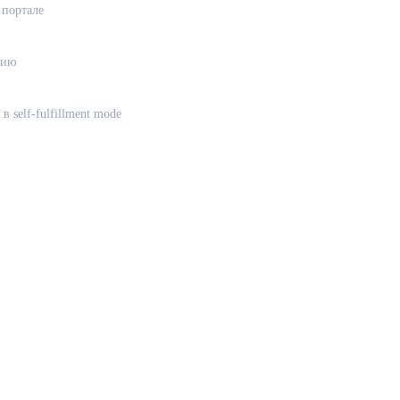
 портале
цию
в self-fulfillment mode