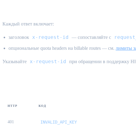
Трассировка запросов {#tracing}
Каждый ответ включает:
x-request-id
request
заголовок
— сопоставляйте с
опциональные quota headers на billable routes — см.
лимиты з
x-request-id
Указывайте
при обращении в поддержку H
Распространенные ошибки auth {#auth-e
HTTP
КОД
401
INVALID_API_KEY