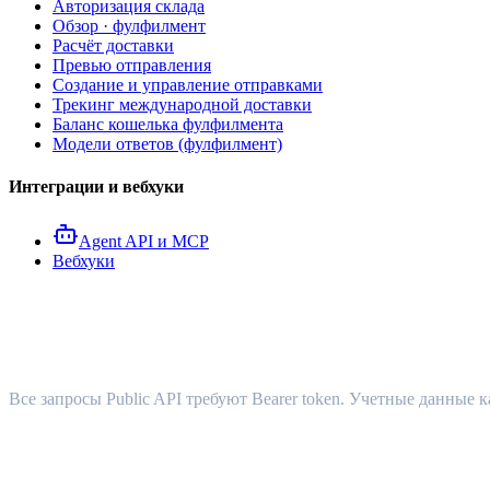
Авторизация склада
Обзор · фулфилмент
Расчёт доставки
Превью отправления
Создание и управление отправками
Трекинг международной доставки
Баланс кошелька фулфилмента
Модели ответов (фулфилмент)
Интеграции и вебхуки
Agent API и MCP
Вебхуки
Аутентификация
Все запросы Public API требуют Bearer token. Учетные данные 
API-ключи {#api-keys}