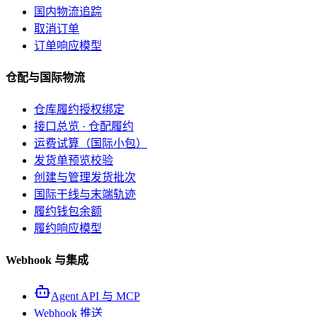
国内物流追踪
取消订单
订单响应模型
仓配与国际物流
仓库履约授权绑定
接口总览 · 仓配履约
运费试算（国际小包）
发货单预览校验
创建与管理发货批次
国际干线与末端轨迹
履约钱包余额
履约响应模型
Webhook 与集成
Agent API 与 MCP
Webhook 推送