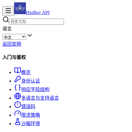
HioBuy
API
语言
返回官网
入门与鉴权
概览
身份认证
响应字段结构
多语言与支持语言
错误码
限流策略
沙箱环境