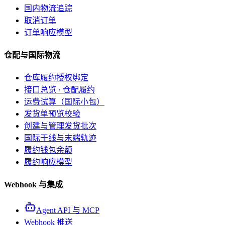
国内物流追踪
取消订单
订单响应模型
仓配与国际物流
仓库履约授权绑定
接口总览 · 仓配履约
运费试算（国际小包）
发货单预览校验
创建与管理发货批次
国际干线与末端轨迹
履约钱包余额
履约响应模型
Webhook 与集成
Agent API 与 MCP
Webhook 推送