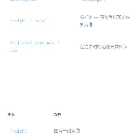
参考价 — 预览后以预览结
freight
total
/
果为准
estimated_days_min
/
在提供时的运输天数区间
max
预览 / 创建 — pricing {#preview-create-
pricing}
字段
说明
freight
国际干线运费