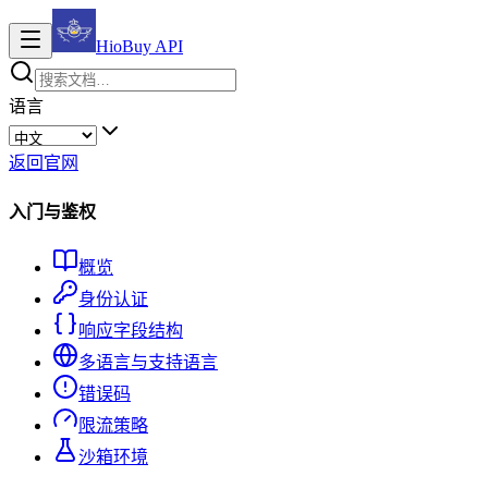
HioBuy
API
语言
返回官网
入门与鉴权
概览
身份认证
响应字段结构
多语言与支持语言
错误码
限流策略
沙箱环境