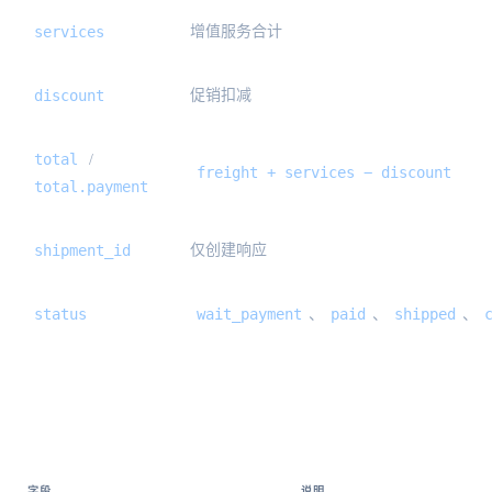
services
增值服务合计
discount
促销扣减
total
/
freight + services − discount
total.payment
shipment_id
仅创建响应
status
wait_payment
paid
shipped
、
、
、
余额 {#balance}
字段
说明