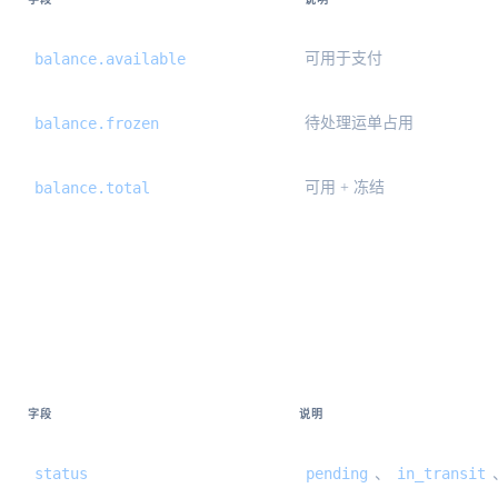
balance.available
可用于支付
balance.frozen
待处理运单占用
balance.total
可用 + 冻结
国际轨迹 — events[] {#international-
trace-events}
字段
说明
status
pending
in_transit
、