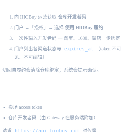
HIOBuy 仓库履约
向 HIOBuy 运营获取
仓库开发者码
门户 →「授权」→ 选择
使用 HIOBuy 履约
一次性输入开发者码 — 淘宝、1688、微店一步绑定
expires_at
门户列出各渠道状态与
（token 不可
见、不可编辑）
切回自履约会清除仓库绑定；系统会提示确认。
API 调用中切勿发送的内容
卖场 access token
仓库开发者码（由 Gateway 在服务端附加）
https://api.hiobuy.com
请求
时仅需