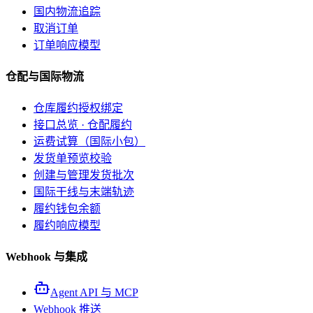
国内物流追踪
取消订单
订单响应模型
仓配与国际物流
仓库履约授权绑定
接口总览 · 仓配履约
运费试算（国际小包）
发货单预览校验
创建与管理发货批次
国际干线与末端轨迹
履约钱包余额
履约响应模型
Webhook 与集成
Agent API 与 MCP
Webhook 推送