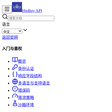
HioBuy
API
语言
返回官网
入门与鉴权
概览
身份认证
响应字段结构
多语言与支持语言
错误码
限流策略
沙箱环境