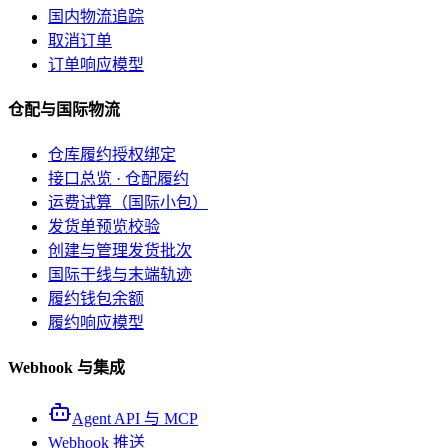
国内物流追踪
取消订单
订单响应模型
仓配与国际物流
仓库履约授权绑定
接口总览 · 仓配履约
运费试算（国际小包）
发货单预览校验
创建与管理发货批次
国际干线与末端轨迹
履约钱包余额
履约响应模型
Webhook 与集成
Agent API 与 MCP
Webhook 推送