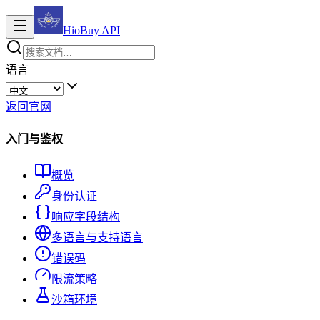
HioBuy
API
语言
返回官网
入门与鉴权
概览
身份认证
响应字段结构
多语言与支持语言
错误码
限流策略
沙箱环境