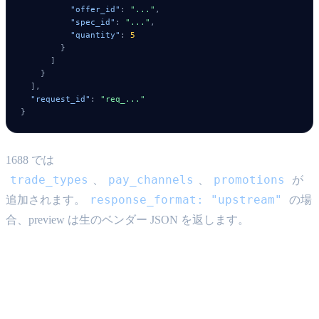
"offer_id"
:
"..."
,
"spec_id"
:
"..."
,
"quantity"
:
5
}
]
}
]
,
"request_id"
:
"req_..."
}
1688 では
trade_types
pay_channels
promotions
、
、
が
response_format: "upstream"
追加されます。
の場
合、preview は生のベンダー JSON を返します。
商品ルート