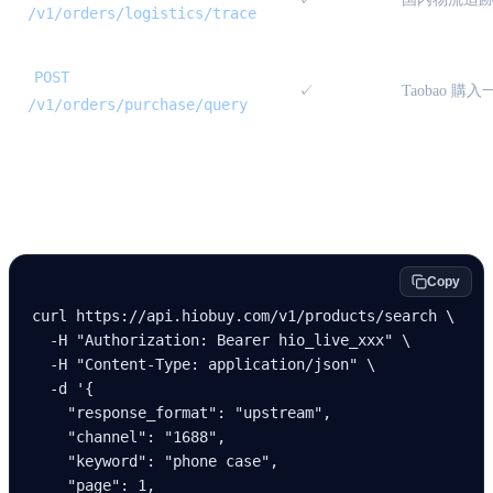
/v1/orders/logistics/trace
POST
✓
Taobao 購入
/v1/orders/purchase/query
例 — upstream search
Copy
curl
 https://api.hiobuy.com/v1/products/search
 \
  -H
 "Authorization: Bearer hio_live_xxx"
 \
  -H
 "Content-Type: application/json"
 \
  -d
 '{
    "response_format": "upstream",
    "channel": "1688",
    "keyword": "phone case",
    "page": 1,