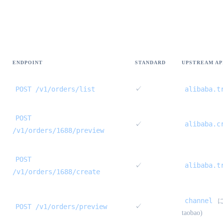
注文ルート (1688 & Taobao)
ENDPOINT
STANDARD
UPSTREAM API
POST /v1/orders/list
✓
alibaba.t
POST
alibaba.c
✓
/v1/orders/1688/preview
POST
alibaba.t
✓
/v1/orders/1688/create
channel
に
POST /v1/orders/preview
✓
taobao)