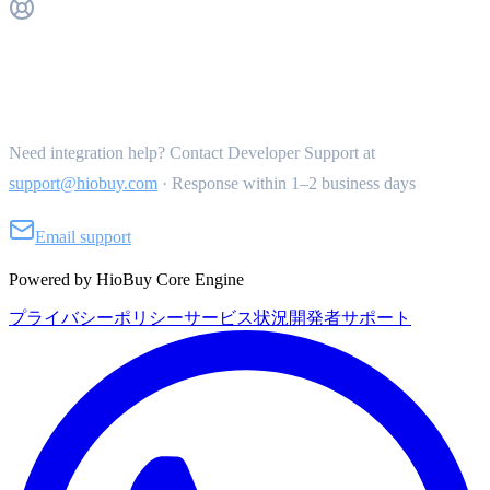
Get Support
Need integration help? Contact Developer Support at
support@hiobuy.com
·
Response within 1–2 business days
Email support
Powered by HioBuy Core Engine
プライバシーポリシー
サービス状況
開発者サポート