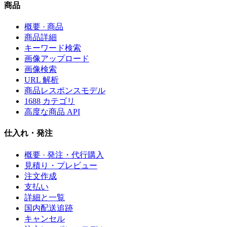
商品
概要 · 商品
商品詳細
キーワード検索
画像アップロード
画像検索
URL 解析
商品レスポンスモデル
1688 カテゴリ
高度な商品 API
仕入れ・発注
概要 · 発注・代行購入
見積り・プレビュー
注文作成
支払い
詳細と一覧
国内配送追跡
キャンセル