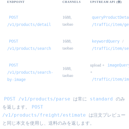
ENDPOINT
CHANNELS
UPSTREAM API (例)
POST
queryProductDeta
1688,
/v1/products/detail
taobao
/traffic/item/ge
POST
keywordQuery
1688,
/
/v1/products/search
taobao
/traffic/item/se
POST
imageQuer
upload +
1688,
/v1/products/search-
+
taobao
/traffic/item/im
by-image
POST /v1/products/parse
standard
は常に
のみ
POST
を返します。
/v1/products/freight/estimate
は注文プレビュー
と同じ本文を使用し、送料のみを返します。