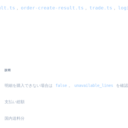
ult.ts
order-create-result.ts
trade.ts
log
,
,
,
rder-preview-result}
説明
false
unavailable_lines
明細を購入できない場合は
。
を確認
支払い総額
国内送料分