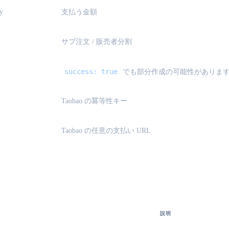
y
支払う金額
サブ注文 / 販売者分割
success: true
でも部分作成の可能性がありま
Taobao の冪等性キー
Taobao の任意の支払い URL
-pay-result}
説明