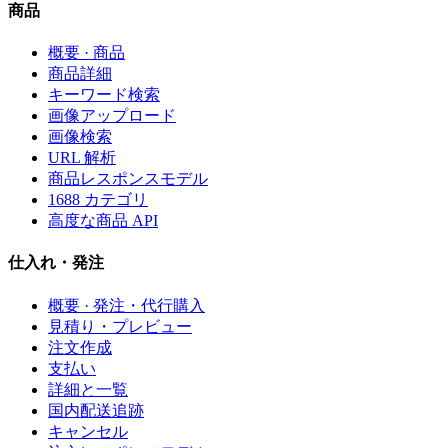
商品
概要 · 商品
商品詳細
キーワード検索
画像アップロード
画像検索
URL 解析
商品レスポンスモデル
1688 カテゴリ
高度な商品 API
仕入れ・発注
概要 · 発注・代行購入
見積り・プレビュー
注文作成
支払い
詳細と一覧
国内配送追跡
キャンセル