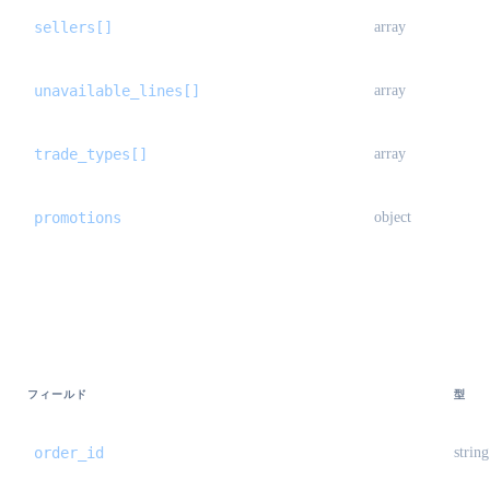
sellers[]
array
unavailable_lines[]
array
trade_types[]
array
promotions
object
StandardOrderCreateResult {#standard-ord
フィールド
型
order_id
string