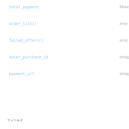
total.payment
Mone
order_list[]
array
failed_offers[]
array
outer_purchase_id
string
payment_url
string
StandardOrderPayResult {#standard-order
フィールド