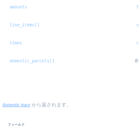
amounts
t
line_items[]
s
times
c
domestic_parcels[]
倉
UnifiedLogisticsTrace {#unified-logistics-t
domestic trace
から返されます。
フィールド