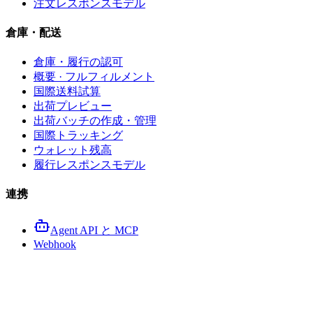
注文レスポンスモデル
倉庫・配送
倉庫・履行の認可
概要 · フルフィルメント
国際送料試算
出荷プレビュー
出荷バッチの作成・管理
国際トラッキング
ウォレット残高
履行レスポンスモデル
連携
Agent API と MCP
Webhook
Order API レスポンスモデ