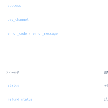
success
pay_channel
error_code
error_message
/
StandardOrderDetail {#standard-order-det
フィールド
説
status
例
refund_status
読