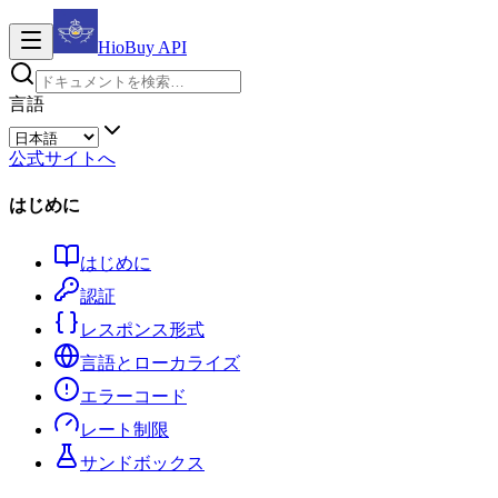
HioBuy
API
言語
公式サイトへ
はじめに
はじめに
認証
レスポンス形式
言語とローカライズ
エラーコード
レート制限
サンドボックス