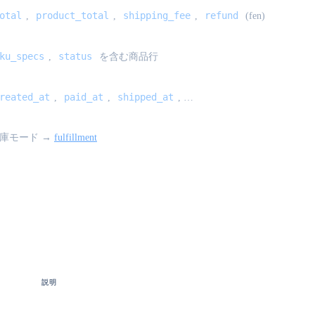
otal
product_total
shipping_fee
refund
,
,
,
(fen)
ku_specs
status
,
を含む商品行
reated_at
paid_at
shipped_at
,
,
, …
庫モード →
fulfillment
race}
説明