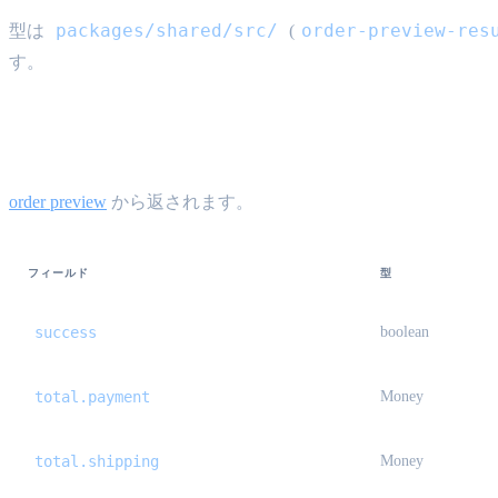
packages/shared/src/
order-preview-res
型は
(
す。
StandardOrderPreviewResult {#standard-o
order preview
から返されます。
フィールド
型
success
boolean
total.payment
Money
total.shipping
Money