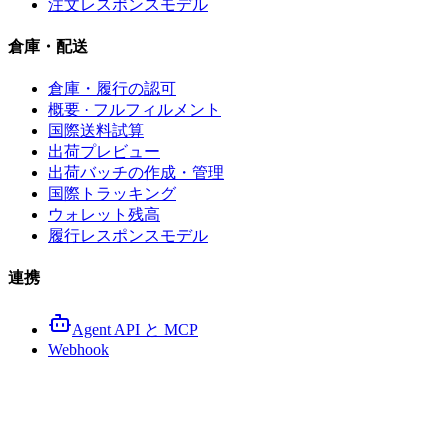
注文レスポンスモデル
倉庫・配送
倉庫・履行の認可
概要 · フルフィルメント
国際送料試算
出荷プレビュー
出荷バッチの作成・管理
国際トラッキング
ウォレット残高
履行レスポンスモデル
連携
Agent API と MCP
Webhook
高度な商品エンドポイント