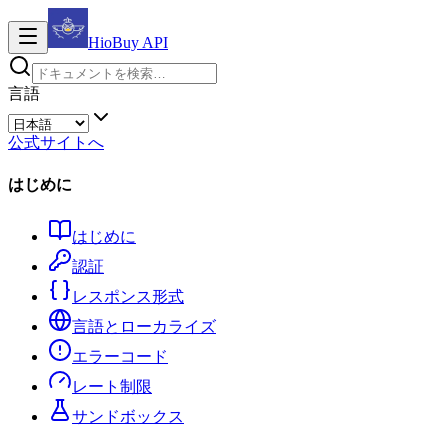
HioBuy
API
言語
公式サイトへ
はじめに
はじめに
認証
レスポンス形式
言語とローカライズ
エラーコード
レート制限
サンドボックス