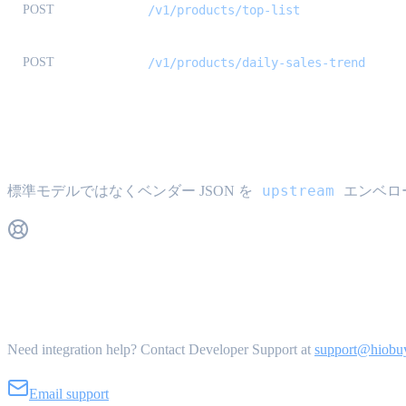
POST
/v1/products/top-list
POST
/v1/products/daily-sales-trend
Upstream レスポンス形式 {#upstream-for
upstream
標準モデルではなくベンダー JSON を
エンベロ
Get Support
Need integration help? Contact Developer Support at
support@hiobu
Email support