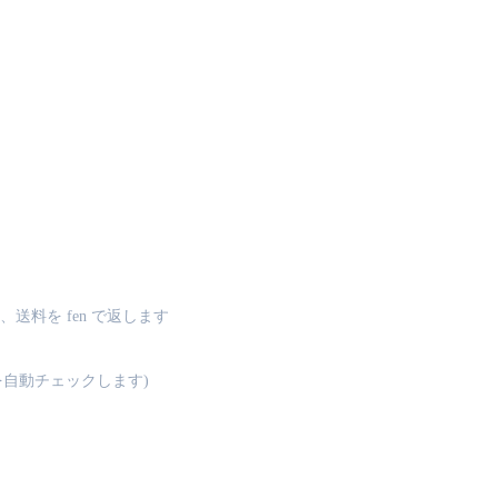
料を fen で返します
tch を自動チェックします)