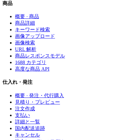
商品
概要 · 商品
商品詳細
キーワード検索
画像アップロード
画像検索
URL 解析
商品レスポンスモデル
1688 カテゴリ
高度な商品 API
仕入れ・発注
概要 · 発注・代行購入
見積り・プレビュー
注文作成
支払い
詳細と一覧
国内配送追跡
キャンセル