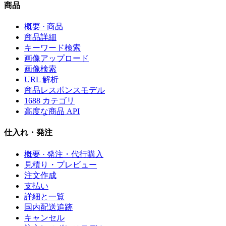
商品
概要 · 商品
商品詳細
キーワード検索
画像アップロード
画像検索
URL 解析
商品レスポンスモデル
1688 カテゴリ
高度な商品 API
仕入れ・発注
概要 · 発注・代行購入
見積り・プレビュー
注文作成
支払い
詳細と一覧
国内配送追跡
キャンセル