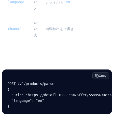
language
en
い
デフォルト
え
い
channel
い
自動検出を上書き
え
例
Copy
POST /v
1
/products/parse
{
  "url"
: 
"https://detail.1688.com/offer/554456348334
  "language"
: 
"en"
}