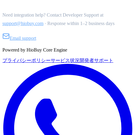
Need integration help? Contact Developer Support at
support@hiobuy.com
·
Response within 1–2 business days
Email support
Powered by HioBuy Core Engine
プライバシーポリシー
サービス状況
開発者サポート