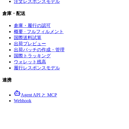
注文レスポンスモデル
倉庫・配送
倉庫・履行の認可
概要 · フルフィルメント
国際送料試算
出荷プレビュー
出荷バッチの作成・管理
国際トラッキング
ウォレット残高
履行レスポンスモデル
連携
Agent API と MCP
Webhook
商品 URL 解析 API