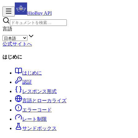
HioBuy
API
言語
公式サイトへ
はじめに
はじめに
認証
レスポンス形式
言語とローカライズ
エラーコード
レート制限
サンドボックス