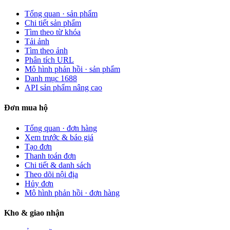
Tổng quan · sản phẩm
Chi tiết sản phẩm
Tìm theo từ khóa
Tải ảnh
Tìm theo ảnh
Phân tích URL
Mô hình phản hồi · sản phẩm
Danh mục 1688
API sản phẩm nâng cao
Đơn mua hộ
Tổng quan · đơn hàng
Xem trước & báo giá
Tạo đơn
Thanh toán đơn
Chi tiết & danh sách
Theo dõi nội địa
Hủy đơn
Mô hình phản hồi · đơn hàng
Kho & giao nhận