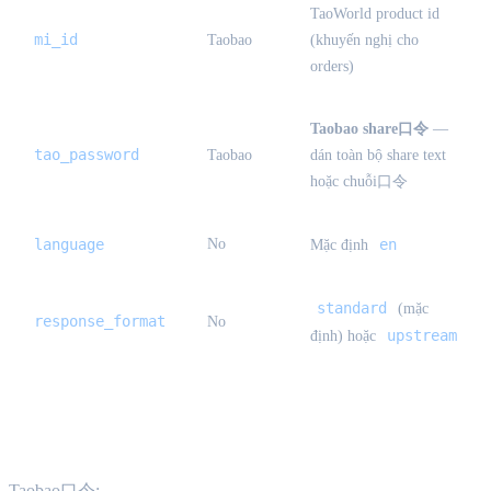
TaoWorld product id
mi_id
Taobao
(khuyến nghị cho
orders)
Taobao share口令
—
tao_password
Taobao
dán toàn bộ share text
hoặc chuỗi口令
language
No
en
Mặc định
standard
(mặc
response_format
No
upstream
định) hoặc
Ví dụ
Taobao口令: