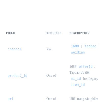
Request body
FIELD
REQUIRED
DESCRIPTION
1688
taobao
|
|
channel
Yes
weidian
offerId
1688
;
Taobao ưu tiên
product_id
One of
mi_id
hơn legacy
item_id
url
One of
URL trang sản phẩm