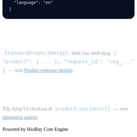
  "language"
: 
"en"
}
Response
StandardProductDetail
{
được bọc dưới dạng
"product": { ... }, "request_id": "req_..."
}
— xem
Product response models
.
Chọn variant
product.variants[]
Xây dựng UI checkout từ
— xem
integration pattern
.
Powered by HioBuy Core Engine