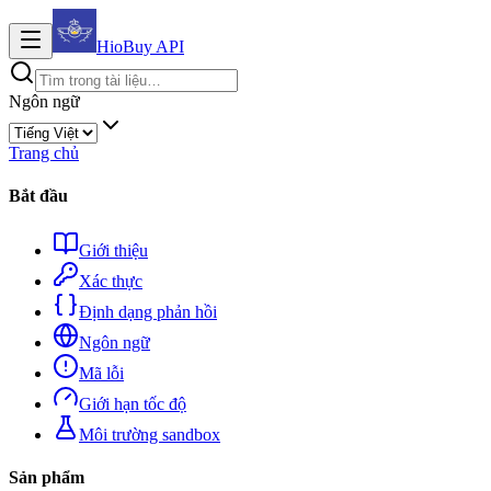
HioBuy
API
Ngôn ngữ
Trang chủ
Bắt đầu
Giới thiệu
Xác thực
Định dạng phản hồi
Ngôn ngữ
Mã lỗi
Giới hạn tốc độ
Môi trường sandbox
Sản phẩm