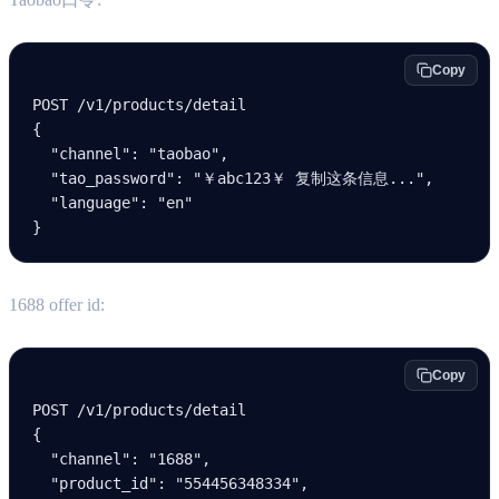
Copy
POST /v
1
/products/detail
{
  "channel"
: 
"taobao"
,
  "tao_password"
: 
"￥abc123￥ 复制这条信息..."
,
  "language"
: 
"en"
}
1688 offer id:
Copy
POST /v
1
/products/detail
{
  "channel"
: 
"1688"
,
  "product_id"
: 
"554456348334"
,