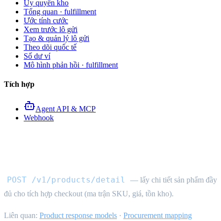
Ủy quyền kho
Tổng quan · fulfillment
Ước tính cước
Xem trước lô gửi
Tạo & quản lý lô gửi
Theo dõi quốc tế
Số dư ví
Mô hình phản hồi · fulfillment
Tích hợp
Agent API & MCP
Webhook
API chi tiết sản phẩm
POST /v1/products/detail
— lấy chi tiết sản phẩm đầy
đủ cho tích hợp checkout (ma trận SKU, giá, tồn kho).
Liên quan:
Product response models
·
Procurement mapping