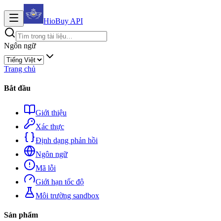
HioBuy
API
Ngôn ngữ
Trang chủ
Bắt đầu
Giới thiệu
Xác thực
Định dạng phản hồi
Ngôn ngữ
Mã lỗi
Giới hạn tốc độ
Môi trường sandbox
Sản phẩm