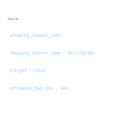
FIELD
shipping_channel_code
shipping_channel_name
description
/
freight
total
/
estimated_days_min
max
/
Preview / create — pricing {#preview-crea