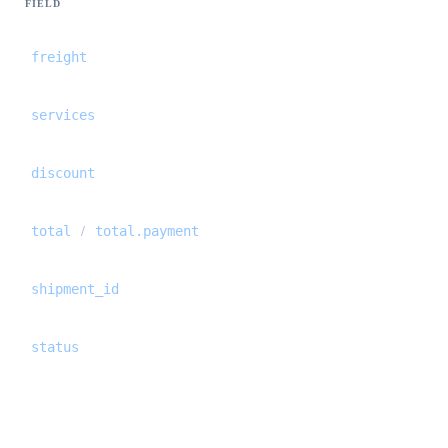
FIELD
freight
services
discount
total
total.payment
/
shipment_id
status
Balance {#balance}