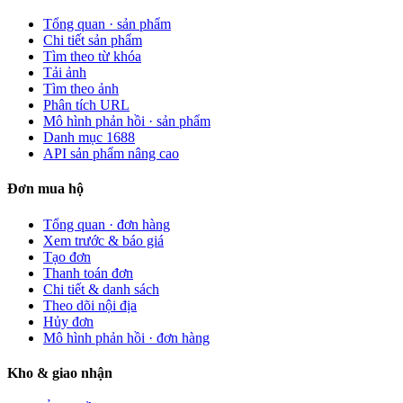
Tổng quan · sản phẩm
Chi tiết sản phẩm
Tìm theo từ khóa
Tải ảnh
Tìm theo ảnh
Phân tích URL
Mô hình phản hồi · sản phẩm
Danh mục 1688
API sản phẩm nâng cao
Đơn mua hộ
Tổng quan · đơn hàng
Xem trước & báo giá
Tạo đơn
Thanh toán đơn
Chi tiết & danh sách
Theo dõi nội địa
Hủy đơn
Mô hình phản hồi · đơn hàng
Kho & giao nhận