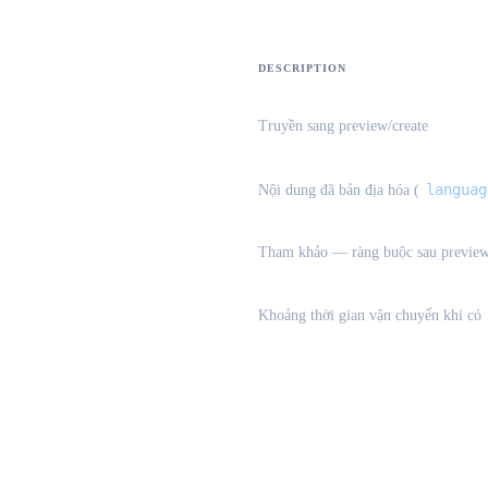
DESCRIPTION
Truyền sang preview/create
languag
Nội dung đã bản địa hóa (
Tham khảo — ràng buộc sau previe
Khoảng thời gian vận chuyển khi có
te-pricing}