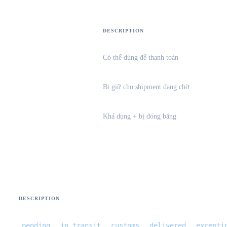
DESCRIPTION
Có thể dùng để thanh toán
Bị giữ cho shipment đang chờ
Khả dụng + bị đóng băng
onal-trace-events}
DESCRIPTION
pending
in_transit
customs
delivered
excepti
,
,
,
,