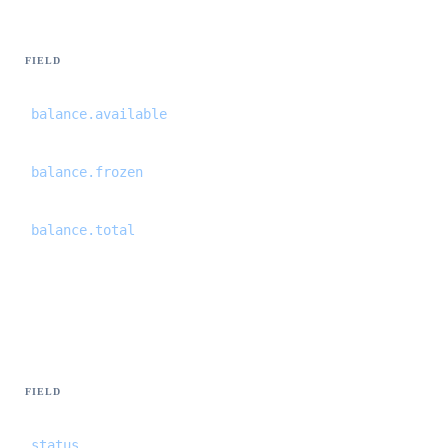
FIELD
balance.available
balance.frozen
balance.total
International trace — events[] {#internati
FIELD
status