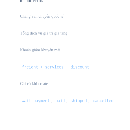
DESCRIPTION
Chặng vận chuyển quốc tế
Tổng dịch vụ giá trị gia tăng
Khoản giảm khuyến mãi
freight + services − discount
Chỉ có khi create
wait_payment
paid
shipped
cancelled
,
,
,