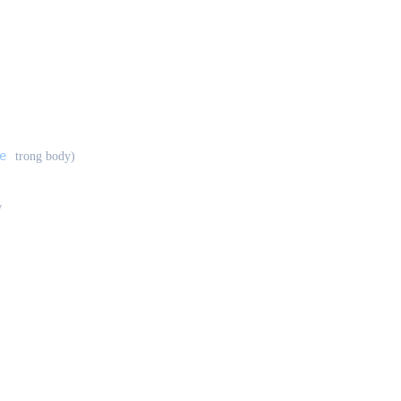
e
trong body)
w