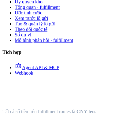
Ủy quyền kho
Tổng quan · fulfillment
Ước tính cước
Xem trước lô gửi
Tạo & quản lý lô gửi
Theo dõi quốc tế
Số dư ví
Mô hình phản hồi · fulfillment
Tích hợp
Agent API & MCP
Webhook
Model phản hồi Fulfillment A
Tất cả số tiền trên fulfillment routes là
CNY fen
.
Freight estimate — quotes[] {#freight-esti