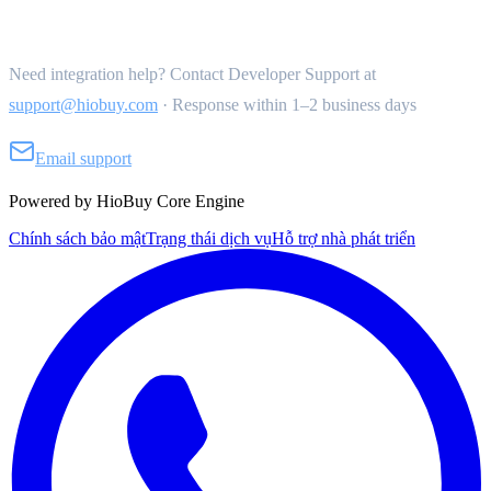
Get Support
Need integration help? Contact Developer Support at
support@hiobuy.com
·
Response within 1–2 business days
Email support
Powered by HioBuy Core Engine
Chính sách bảo mật
Trạng thái dịch vụ
Hỗ trợ nhà phát triển