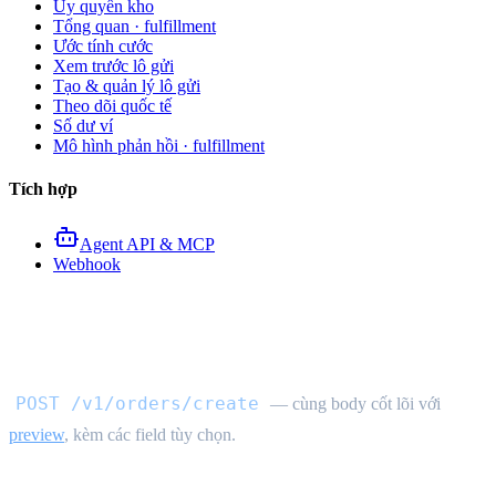
Ủy quyền kho
Tổng quan · fulfillment
Ước tính cước
Xem trước lô gửi
Tạo & quản lý lô gửi
Theo dõi quốc tế
Số dư ví
Mô hình phản hồi · fulfillment
Tích hợp
Agent API & MCP
Webhook
API tạo đơn mua hộ
POST /v1/orders/create
— cùng body cốt lõi với
preview
, kèm các field tùy chọn.