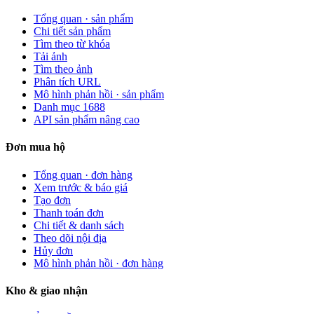
Tổng quan · sản phẩm
Chi tiết sản phẩm
Tìm theo từ khóa
Tải ảnh
Tìm theo ảnh
Phân tích URL
Mô hình phản hồi · sản phẩm
Danh mục 1688
API sản phẩm nâng cao
Đơn mua hộ
Tổng quan · đơn hàng
Xem trước & báo giá
Tạo đơn
Thanh toán đơn
Chi tiết & danh sách
Theo dõi nội địa
Hủy đơn
Mô hình phản hồi · đơn hàng
Kho & giao nhận