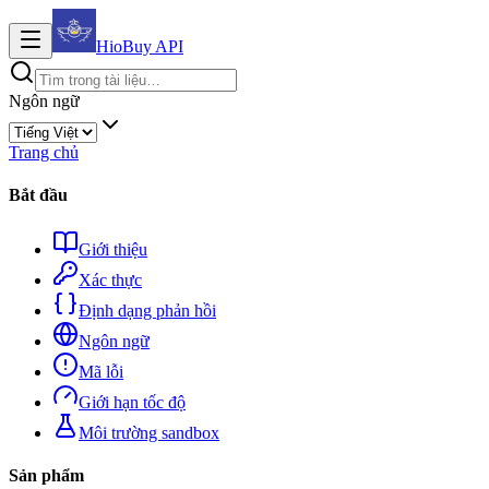
HioBuy
API
Ngôn ngữ
Trang chủ
Bắt đầu
Giới thiệu
Xác thực
Định dạng phản hồi
Ngôn ngữ
Mã lỗi
Giới hạn tốc độ
Môi trường sandbox
Sản phẩm