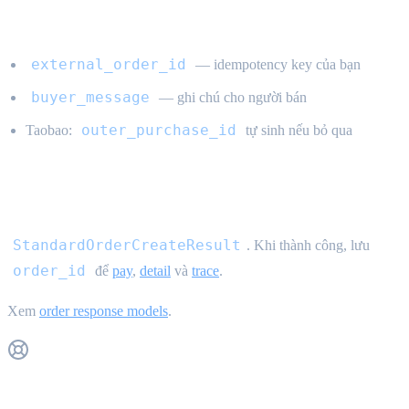
Field bổ sung
external_order_id
— idempotency key của bạn
buyer_message
— ghi chú cho người bán
outer_purchase_id
Taobao:
tự sinh nếu bỏ qua
Response
StandardOrderCreateResult
. Khi thành công, lưu
order_id
để
pay
,
detail
và
trace
.
Xem
order response models
.