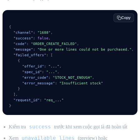
Copy
{
"channel"
:
"1688"
,
"success"
:
false
,
"code"
:
"ORDER_CREATE_FAILED"
,
"message"
:
"One or more lines could not be purchased."
,
"failed_offers"
:
[
{
"offer_id"
:
"..."
,
"spec_id"
:
"..."
,
"error_code"
:
"STOCK_NOT_ENOUGH"
,
"error_message"
:
"Insufficient stock"
}
]
,
"request_id"
:
"req_..."
}
success
Kiểm tra
trước khi xem cuộc gọi là đã hoàn tất
unavailable_lines
Xem
(preview) hoặc