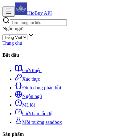
HioBuy
API
Ngôn ngữ
Trang chủ
Bắt đầu
Giới thiệu
Xác thực
Định dạng phản hồi
Ngôn ngữ
Mã lỗi
Giới hạn tốc độ
Môi trường sandbox
Sản phẩm