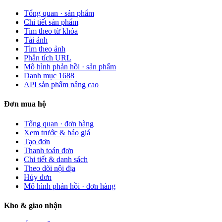
Tổng quan · sản phẩm
Chi tiết sản phẩm
Tìm theo từ khóa
Tải ảnh
Tìm theo ảnh
Phân tích URL
Mô hình phản hồi · sản phẩm
Danh mục 1688
API sản phẩm nâng cao
Đơn mua hộ
Tổng quan · đơn hàng
Xem trước & báo giá
Tạo đơn
Thanh toán đơn
Chi tiết & danh sách
Theo dõi nội địa
Hủy đơn
Mô hình phản hồi · đơn hàng
Kho & giao nhận