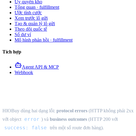
Ủy quyền kho
Tổng quan · fulfillment
Ước tính cước
Xem trước lô gửi
Tạo & quản lý lô gửi
Theo dõi quốc tế
Số dư ví
Mô hình phản hồi · fulfillment
Tích hợp
Agent API & MCP
Webhook
Lỗi
HIOBuy dùng hai dạng lỗi:
protocol errors
(HTTP không phải 2xx
error
với object
) và
business outcomes
(HTTP 200 với
success: false
trên một số route đơn hàng).