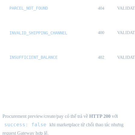
PARCEL_NOT_FOUND
404
VALIDA
INVALID_SHIPPING_CHANNEL
400
VALIDA
INSUFFICIENT_BALANCE
402
VALIDA
Lỗi nghiệp vụ (HTTP 200) {#business-
failures}
Procurement preview/create/pay có thể trả về
HTTP 200
với
success: false
khi marketplace từ chối thao tác nhưng
request Gateway hợp lệ.