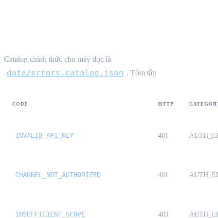
Tham chiếu mã lỗi {#error-codes}
Catalog chính thức cho máy đọc là
data/errors.catalog.json
. Tóm tắt:
CODE
HTTP
CATEGOR
INVALID_API_KEY
401
AUTH_E
CHANNEL_NOT_AUTHORIZED
401
AUTH_E
INSUFFICIENT_SCOPE
403
AUTH_E