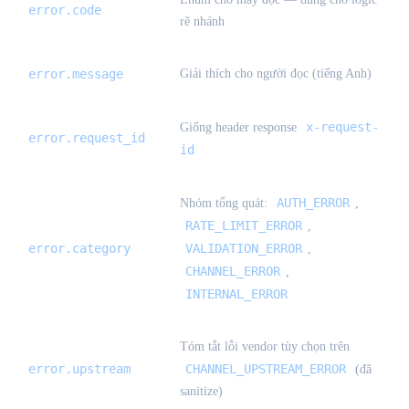
error.code
rẽ nhánh
error.message
Giải thích cho người đọc (tiếng Anh)
x-request-
Giống header response
error.request_id
id
AUTH_ERROR
Nhóm tổng quát:
,
RATE_LIMIT_ERROR
,
error.category
VALIDATION_ERROR
,
CHANNEL_ERROR
,
INTERNAL_ERROR
Tóm tắt lỗi vendor tùy chọn trên
error.upstream
CHANNEL_UPSTREAM_ERROR
(đã
sanitize)