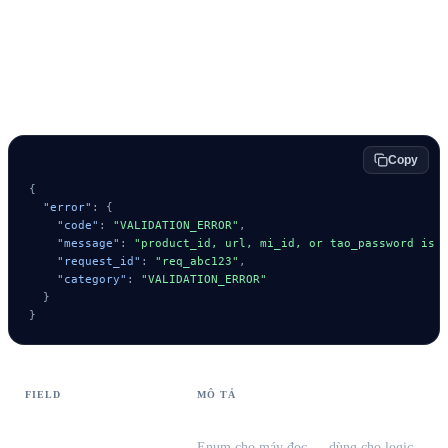
Protocol errors (HTTP 4xx / 5xx)
{#protocol-errors}
Copy
{
"error"
:
{
"code"
:
"VALIDATION_ERROR"
,
"message"
:
"product_id, url, mi_id, or tao_password is 
"request_id"
:
"req_abc123"
,
"category"
:
"VALIDATION_ERROR"
}
}
FIELD
MÔ TẢ
Enum cho máy đọc — dùng cho logic