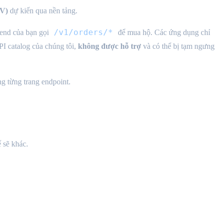
MV)
dự kiến qua nền tảng.
/v1/orders/*
end của bạn gọi
để mua hộ. Các ứng dụng chỉ
I catalog của chúng tôi,
không được hỗ trợ
và có thể bị tạm ngưng
g từng trang endpoint.
 sẽ khác.