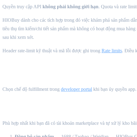
Quyền truy cập API
không phải không giới hạn
. Quota và rate lim
HIOBuy dành cho các tích hợp trong đó việc khám phá sản phẩm dẫ
tiêu thụ tìm kiếm/chi tiết sản phẩm mà không có hoạt động mua hàn
sau khi xem xét.
Header rate-limit kỹ thuật và mã lỗi được ghi trong
Rate limits
. Điều 
Luồng tích hợp {#integration-flows}
Chọn chế độ fulfillment trong
developer portal
khi bạn ủy quyền app.
Self fulfillment — bạn vận hành mua hộ
Phù hợp nhất khi bạn đã có tài khoản marketplace và tự xử lý kho bãi
Đồng bộ sản phẩm
— 1688 / Taobao / Weidian → HIOBuy Gate