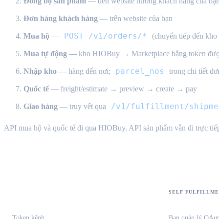
Đồng bộ sản phẩm
— đến website hướng khách hàng của bạ
Đơn hàng khách hàng
— trên website của bạn
POST /v1/orders/*
Mua hộ
—
(chuyển tiếp đến kh
Mua tự động
— kho HIOBuy → Marketplace bằng token đượ
parcel_nos
Nhập kho
— hàng đến nơi;
trong chi tiết đ
Quốc tế
— freight/estimate → preview → create → pay
/v1/fulfillment/shipme
Giao hàng
— truy vết qua
API mua hộ và quốc tế đi qua HIOBuy. API sản phẩm vẫn đi trực tiếp
So sánh chế độ
SELF FULFILLM
Token kênh
Bạn quản lý OAut