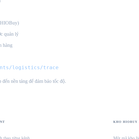
n
o HIOBuy)
c quản lý
ơn hàng
nts/logistics/trace
 đến nền tảng để đảm bảo tốc độ.
ENT
KHO HIOBUY
h theo từng kênh
Một mã kho liê