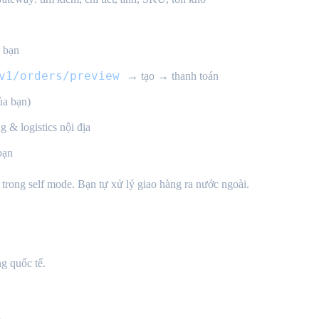
 bạn
v1/orders/preview
→ tạo → thanh toán
a bạn)
 logistics nội địa
bạn
trong self mode. Bạn tự xử lý giao hàng ra nước ngoài.
g quốc tế.