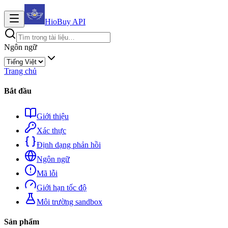
HioBuy
API
Ngôn ngữ
Trang chủ
Bắt đầu
Giới thiệu
Xác thực
Định dạng phản hồi
Ngôn ngữ
Mã lỗi
Giới hạn tốc độ
Môi trường sandbox
Sản phẩm