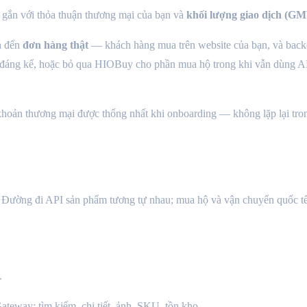
it gắn với thỏa thuận thương mại của bạn và
khối lượng giao dịch (G
n đến
đơn hàng thật
— khách hàng mua trên website của bạn, và back
g đáng kể, hoặc bỏ qua HIOBuy cho phần mua hộ trong khi vẫn dùng AP
khoản thương mại được thống nhất khi onboarding — không lặp lại tron
 Đường đi API sản phẩm tương tự nhau; mua hộ và vận chuyển quốc tế
.
way: tìm kiếm, chi tiết, ảnh, SKU, tồn kho