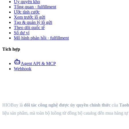
Ủy quyền kho
Tổng quan · fulfillment
Ước tính cước
Xem trước lô gửi
Tạo & quản lý lô gửi
Theo dõi quốc tế
Số dư ví
Mô hình phản hồi · fulfillment
Tích hợp
Agent API & MCP
Webhook
Nền tảng mở HIOBuy
HIOBuy là
đối tác công nghệ được ủy quyền chính thức
của
Taob
liệu sản phẩm, mà toàn bộ luồng từ đồng bộ catalog đến mua hàng tự 