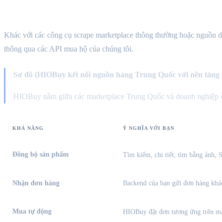
HIOBuy cung cấp những gì
Khác với các công cụ scrape marketplace thông thường hoặc nguồn
thông qua các API mua hộ của chúng tôi.
Sơ đồ (HIOBuy kết nối nguồn hàng Trung Quốc với nền tảng 
HIOBuy nằm giữa các marketplace Trung Quốc và doanh nghiệp củ
KHẢ NĂNG
Ý NGHĨA VỚI BẠN
Đồng bộ sản phẩm
Tìm kiếm, chi tiết, tìm bằng ảnh,
Nhận đơn hàng
Backend của bạn gửi đơn hàng khác
Mua tự động
HIOBuy đặt đơn tương ứng trên m