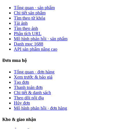
Tổng quan · sản phẩm
Chi tiết sản phẩm
Tìm theo từ khóa
Tải ảnh
Tìm theo ảnh
Phân tích URL
Mô hình phản hồi · sản phẩm
Danh mục 1688
API sản phẩm nâng cao
Đơn mua hộ
Tổng quan · đơn hàng
Xem trước & báo giá
Tạo đơn
Thanh toán đơn
Chi tiết & danh sách
Theo dõi nội địa
Hủy đơn
Mô hình phản hồi · đơn hàng
Kho & giao nhận