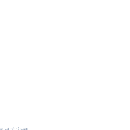
n kết tất cả kênh