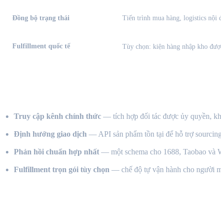
Đồng bộ trạng thái
Tiến trình mua hàng, logistics nộ
Fulfillment quốc tế
Tùy chọn: kiện hàng nhập kho đượ
Chúng tôi khác gì so với các API khác
Truy cập kênh chính thức
— tích hợp đối tác được ủy quyền, kh
Định hướng giao dịch
— API sản phẩm tồn tại để hỗ trợ sourcin
Phản hồi chuẩn hợp nhất
— một schema cho 1688, Taobao và 
Fulfillment trọn gói tùy chọn
— chế độ tự vận hành cho người mu
Mục đích sử dụng được chấp nhận & hạn m