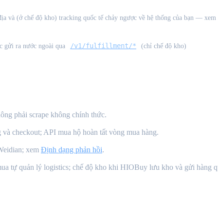
i địa và (ở chế độ kho) tracking quốc tế chảy ngược về hệ thống của bạn — xem
/v1/fulfillment/*
c gửi ra nước ngoài qua
(chỉ chế độ kho)
ông phải scrape không chính thức.
g và checkout; API mua hộ hoàn tất vòng mua hàng.
Weidian; xem
Định dạng phản hồi
.
a tự quản lý logistics; chế độ kho khi HIOBuy lưu kho và gửi hàng q
ức {#acceptable-use}