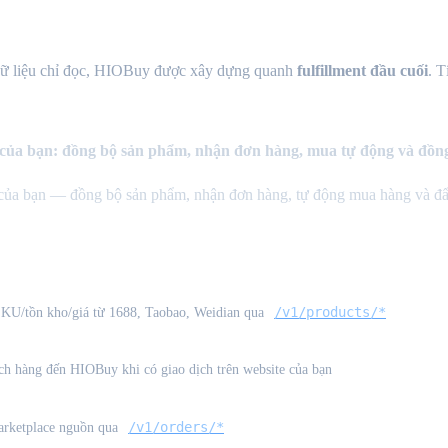
 dữ liệu chỉ đọc, HIOBuy được xây dựng quanh
fulfillment đầu cuối
. T
của bạn: đồng bộ sản phẩm, nhận đơn hàng, mua tự động và đồng 
a bạn — đồng bộ sản phẩm, nhận đơn hàng, tự động mua hàng và đẩy t
/v1/products/*
 SKU/tồn kho/giá từ 1688, Taobao, Weidian qua
h hàng đến HIOBuy khi có giao dịch trên website của bạn
/v1/orders/*
arketplace nguồn qua