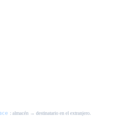
rnacional
ace
: almacén → destinatario en el extranjero.