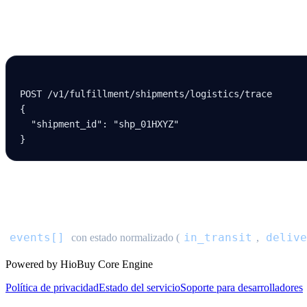
Solicitud
POST /v
1
/fulfillment/shipments/logistics/trace
{
  "shipment_id"
: 
"shp_01HXYZ"
}
Respuesta
events[]
in_transit
delive
con estado normalizado (
,
Powered by HioBuy Core Engine
Política de privacidad
Estado del servicio
Soporte para desarrolladores