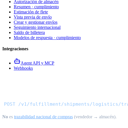
Autorización de almacén
Resumen · cumplimiento
Estimación de flete
Vista previa de envío
Crear y gestionar envíos
Seguimiento internacional
Saldo de billetera
Modelos de respuesta · cumplimiento
Integraciones
Agent API y MCP
Webhooks
API de tracking de envío inte
POST /v1/fulfillment/shipments/logistics/tr
No
es
trazabilidad nacional de compras
(vendedor → almacén).