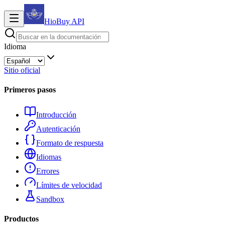
HioBuy
API
Idioma
Sitio oficial
Primeros pasos
Introducción
Autenticación
Formato de respuesta
Idiomas
Errores
Límites de velocidad
Sandbox
Productos