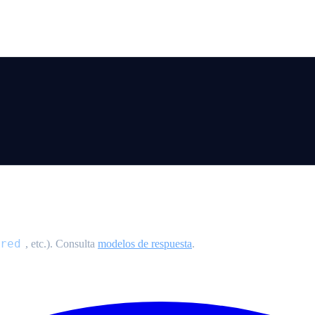
red
, etc.). Consulta
modelos de respuesta
.