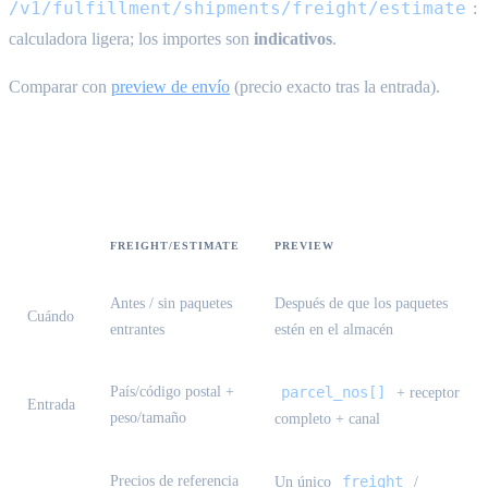
/v1/fulfillment/shipments/freight/estimate
:
calculadora ligera; los importes son
indicativos
.
Comparar con
preview de envío
(precio exacto tras la entrada).
Estimate frente a preview
FREIGHT/ESTIMATE
PREVIEW
Antes / sin paquetes
Después de que los paquetes
Cuándo
entrantes
estén en el almacén
País/código postal +
parcel_nos[]
+ receptor
Entrada
peso/tamaño
completo + canal
Precios de referencia
freight
Un único
/