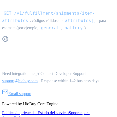
GET /v1/fulfillment/shipments/item-
attributes
attributes[]
: códigos válidos de
para
general
battery
estimate (por ejemplo,
,
).
Get Support
Need integration help? Contact Developer Support at
support@hiobuy.com
·
Response within 1–2 business days
Email support
Powered by HioBuy Core Engine
Política de privacidad
Estado del servicio
Soporte para