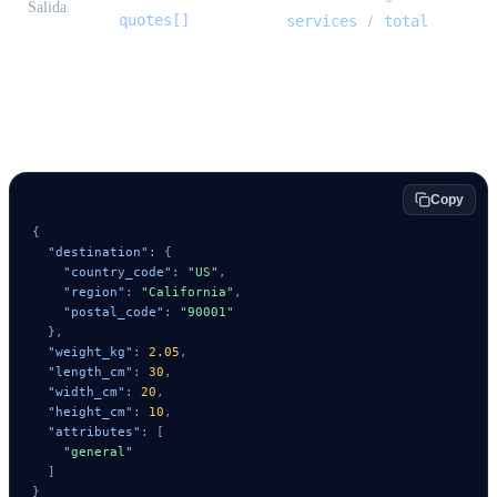
Salida
quotes[]
services
total
/
Cuerpo de la solicitud
Copy
{
"destination"
:
{
"country_code"
:
"US"
,
"region"
:
"California"
,
"postal_code"
:
"90001"
}
,
"weight_kg"
:
2.05
,
"length_cm"
:
30
,
"width_cm"
:
20
,
"height_cm"
:
10
,
"attributes"
:
[
"general"
]
}