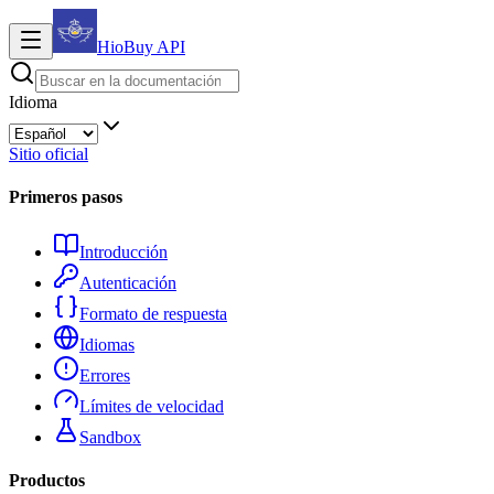
HioBuy
API
Idioma
Sitio oficial
Primeros pasos
Introducción
Autenticación
Formato de respuesta
Idiomas
Errores
Límites de velocidad
Sandbox
Productos