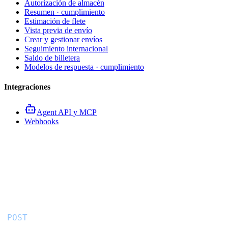
Autorización de almacén
Resumen · cumplimiento
Estimación de flete
Vista previa de envío
Crear y gestionar envíos
Seguimiento internacional
Saldo de billetera
Modelos de respuesta · cumplimiento
Integraciones
Agent API y MCP
Webhooks
API de estimación de flete
internacional
POST