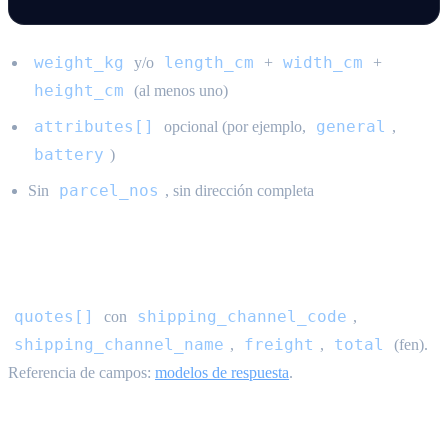
weight_kg
length_cm
width_cm
y/o
+
+
height_cm
(al menos uno)
attributes[]
general
opcional (por ejemplo,
,
battery
)
parcel_nos
Sin
, sin dirección completa
Respuesta
quotes[]
shipping_channel_code
con
,
shipping_channel_name
freight
total
,
,
(fen).
Referencia de campos:
modelos de respuesta
.
Atributos de artículo {#item-attributes}