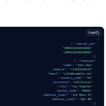
جسم الطلب
Copy
{
[
:
"parcel_nos"
,
"CNPKG20260520001"
"CNPKG20260520002"
,
]
{
:
"receiver"
,
:
"John Doe"
"name"
,
:
"+12025550123"
"mobile"
,
:
"john@example.com"
"email"
,
:
"US"
"country_code"
,
:
"California"
"province"
,
:
"Los Angeles"
"city"
,
:
"90001"
"postal_code"
,
:
"123 Main St"
"address_line1"
:
"Apt 4B"
"address_line2"
,
}