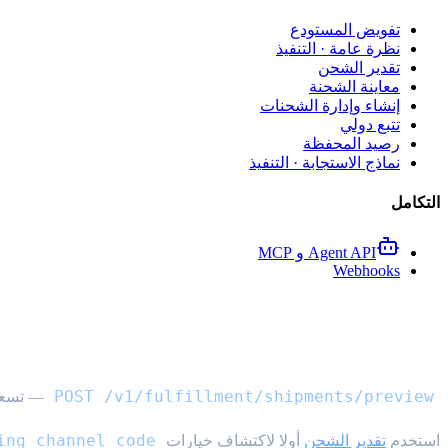
تفويض المستودع
نظرة عامة · التنفيذ
تقدير الشحن
معاينة الشحنة
إنشاء وإدارة الشحنات
تتبع دولي
رصيد المحفظة
نماذج الاستجابة · التنفيذ
التكامل
Agent API و MCP
Webhooks
API معاينة الشحنة الدولية
POST /v1/fulfillment/shipments/preview
— تسعير
ing_channel_code
استخدم
تقدير الشحن
أولا لاكتشاف خيارات