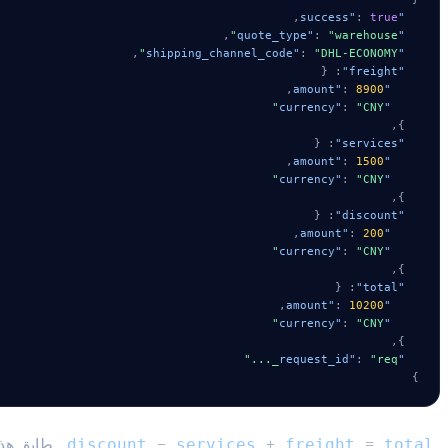
,
:
true
"success"
,
:
"warehouse"
"quote_type"
,
:
"DHL-ECONOMY"
"shipping_channel_code"
{
:
"freight"
,
:
8900
"amount"
:
"CNY"
"currency"
,
}
{
:
"services"
,
:
1500
"amount"
:
"CNY"
"currency"
,
}
{
:
"discount"
,
:
200
"amount"
:
"CNY"
"currency"
,
}
{
:
"total"
,
:
10200
"amount"
:
"CNY"
"currency"
,
}
:
"req_..."
"request_id"
}
discount
services
freight
total
=
+
−
. طابق هذ