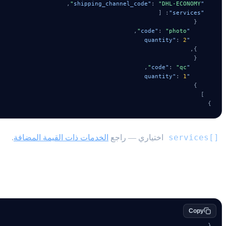
,
:
"DHL-ECONOMY"
"shipping_channel_code"
[
:
"services"
{
,
:
"photo"
"code"
:
2
"quantity"
,
}
{
,
:
"qc"
"code"
:
1
"quantity"
}
]
}
services[]
اختياري — راجع
الخدمات ذات القيمة المضافة
.
الاستجابة
Copy
{