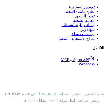
تفويض المستودع
نظرة عامة · التنفيذ
تقدير الشحن
معاينة الشحنة
إنشاء وإدارة الشحنات
تتبع دولي
رصيد المحفظة
نماذج الاستجابة · التنفيذ
التكامل
Agent API و MCP
Webhooks
اللغات
language
تحدد لغة نص المنتج باستخدام
في
جسم API JSON
/zh
/en
— وليس عبر لغة رابط البوابة (
مقابل
).