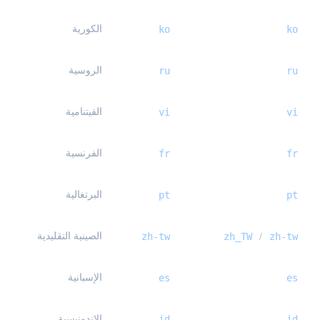
ko
ko
الكورية
ru
ru
الروسية
vi
vi
الفيتنامية
fr
fr
الفرنسية
pt
pt
البرتغالية
zh-tw
zh_TW
zh-tw
الصينية التقليدية
/
es
es
الإسبانية
id
id
الإندونيسية