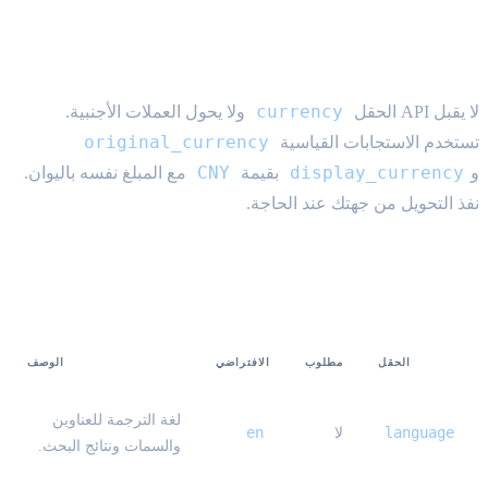
الأسعار دائما CNY
currency
لا يقبل API الحقل
ولا يحول العملات الأجنبية.
original_currency
تستخدم الاستجابات القياسية
CNY
display_currency
و
بقيمة
مع المبلغ نفسه باليوان.
نفذ التحويل من جهتك عند الحاجة.
حقل الطلب
الحقل
مطلوب
الافتراضي
الوصف
لغة الترجمة للعناوين
en
language
لا
والسمات ونتائج البحث.