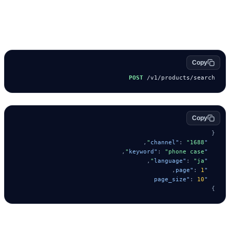
مثال
Copy
POST
 /v1/products/search
Copy
{
,
:
"1688"
"channel"
,
:
"phone case"
"keyword"
,
:
"ja"
"language"
,
:
1
"page"
:
10
"page_size"
}