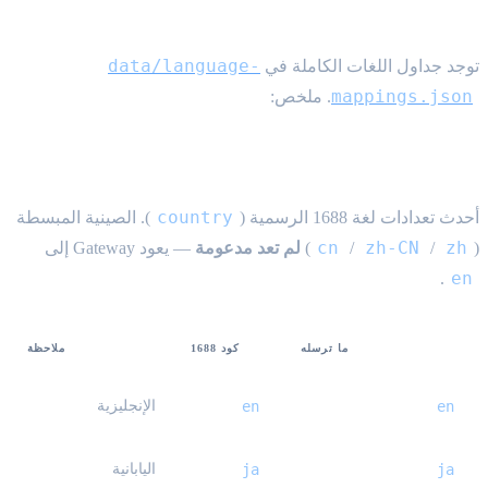
تعيينات القنوات
data/language-
توجد جداول اللغات الكاملة في
mappings.json
. ملخص:
تعيين 1688
country
أحدث تعدادات لغة 1688 الرسمية (
). الصينية المبسطة
cn
zh-CN
zh
(
/
/
)
لم تعد مدعومة
— يعود Gateway إلى
en
.
ما ترسله
كود 1688
ملاحظة
en
en
الإنجليزية
ja
ja
اليابانية