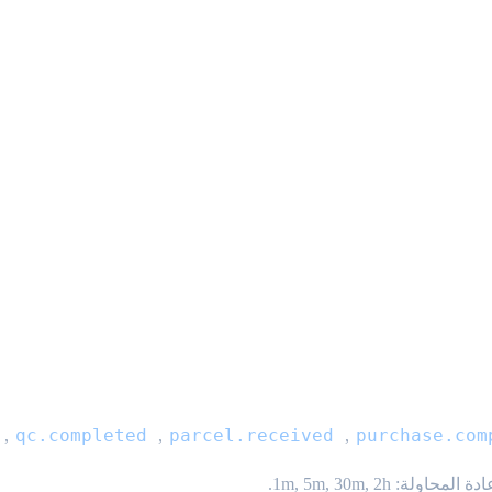
qc.completed
parcel.received
purchase.com
,
,
,
ة المحاولة: 1m, 5m, 30m, 2h.