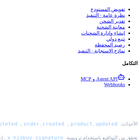
تفويض المستودع
نظرة عامة · التنفيذ
تقدير الشحن
معاينة الشحنة
إنشاء وإدارة الشحنات
تتبع دولي
رصيد المحفظة
نماذج الاستجابة · التنفيذ
التكامل
Agent API و MCP
Webhooks
Webhooks
pleted
order.created
product.updated
الأحداث:
,
,
x-hiobuy-signature
تحقق من التواقيع باستخدام ترويسة
. إعاد