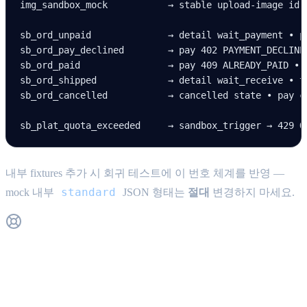
img_sandbox_mock           → stable upload-image id
sb_ord_unpaid              → detail wait_payment • p
sb_ord_pay_declined        → pay 402 PAYMENT_DECLINE
sb_ord_paid                → pay 409 ALREADY_PAID • 
sb_ord_shipped             → detail wait_receive • t
sb_ord_cancelled           → cancelled state • pay c
sb_plat_quota_exceeded     → sandbox_trigger → 429 Q
내부 fixtures 추가 시 회귀 테스트에 이 번호 체계를 반영 —
standard
mock 내부
JSON 형태는
절대
변경하지 마세요.
Get Support