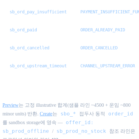
sb_ord_pay_insufficient
PAYMENT_INSUFFICIENT_FU
sb_ord_paid
ORDER_ALREADY_PAID
sb_ord_cancelled
ORDER_CANCELLED
sb_ord_upstream_timeout
CHANNEL_UPSTREAM_ERROR
Preview / create
Preview
는 고정 illustrative 합계(샘플 라인 ~4500 + 운임 ~800
sbo_*
order_id
minor units) 반환.
Create
는
접두사 동적
offer_id:
를 sandbox storage에 영속 —
sb_prod_offline
sb_prod_no_stock
/
참조 라인은