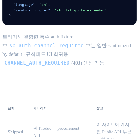
"language"
:
"en"
,
"sandbox_trigger"
:
"sb_plat_quota_exceeded"
}
트리거와 결합한 특수 auth fixture
sb_auth_channel_required
**
**는 일반 «authorized
by default» 규칙에도 UI 회귀용
CHANNEL_AUTH_REQUIRED
(
403
) 생성 가능.
구현 상태 스냅샷
단계
커버리지
참고
이 사이트에 게시
위 Product + procurement
Shipped
된 Public API 부분
API