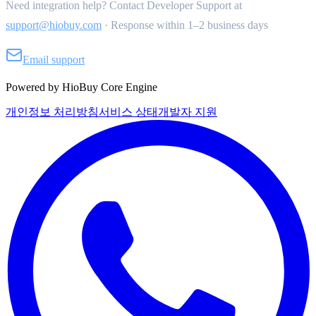
Need integration help? Contact Developer Support at
support@hiobuy.com
·
Response within 1–2 business days
Email support
Powered by HioBuy Core Engine
개인정보 처리방침
서비스 상태
개발자 지원