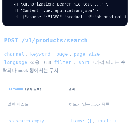
  -H
 "Authorization: Bearer hio_test_..."
 \
  -H
 "Content-Type: application/json"
 \
  -d
 '{"channel":"1688","product_id":"sb_prod_not_fo
POST /v1/products/search
channel
keyword
page
page_size
,
,
,
,
language
filter
sort
적용. 1688
/
/ 가격 필터는
수
락되나 mock 행에서는 무시
.
KEYWORD
(정확 일치)
결과
일반 텍스트
히트가 있는 mock 목록
sb_search_empty
items: []
total: 0
,