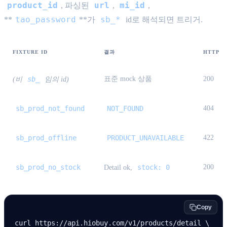
product_id
url
mi_id
, 파싱된
,
,
tao_password
sb_*
**
**가
id로 해석되면 트리거.
FIXTURE ID
결과
HTTP
sb_
표준 mock 상품
200
(비
임의 id)
sb_prod_not_found
NOT_FOUND
404
sb_prod_offline
PRODUCT_UNAVAILABLE
422
sb_prod_no_stock
stock: 0
200
Detail ok,
Copy
curl
 https://api.hiobuy.com/v1/products/detail
 \