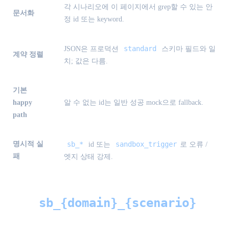
각 시나리오에 이 페이지에서 grep할 수 있는 안
문서화
정 id 또는 keyword.
standard
JSON은 프로덕션
스키마 필드와 일
계약 정렬
치; 값은 다름.
기본
happy
알 수 없는 id는 일반 성공 mock으로 fallback.
path
명시적 실
sb_*
sandbox_trigger
id 또는
로 오류 /
패
엣지 상태 강제.
sb_{domain}_{scenario}
명명: