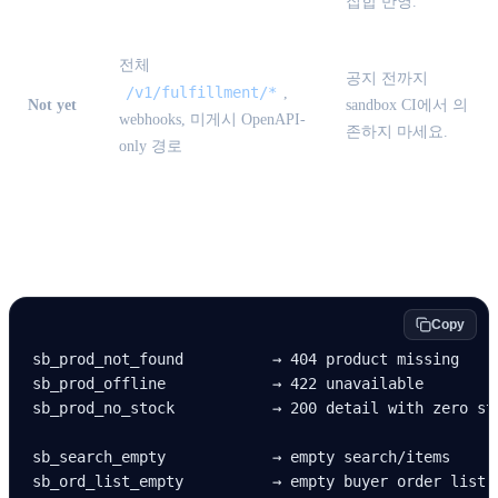
집합 반영.
전체
공지 전까지
/v1/fulfillment/*
,
Not yet
sandbox CI에서 의
webhooks, 미게시 OpenAPI-
존하지 마세요.
only 경로
빠른 복사 치트시트
Copy
sb_prod_not_found          → 404 product missing
sb_prod_offline            → 422 unavailable
sb_prod_no_stock           → 200 detail with zero st
sb_search_empty            → empty search/items
sb_ord_list_empty          → empty buyer order list 