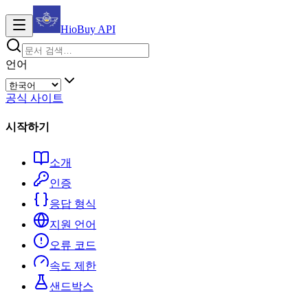
HioBuy
API
언어
공식 사이트
시작하기
소개
인증
응답 형식
지원 언어
오류 코드
속도 제한
샌드박스