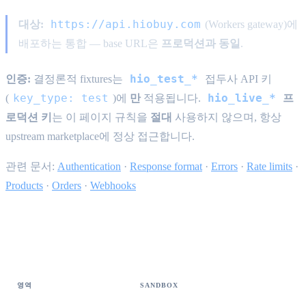
https://api.hiobuy.com
대상:
(Workers gateway)에
배포하는 통합 — base URL은
프로덕션과 동일
.
hio_test_*
인증:
결정론적 fixtures는
접두사 API 키
key_type: test
hio_live_*
(
)에
만
적용됩니다.
프
로덕션 키
는 이 페이지 규칙을
절대
사용하지 않으며, 항상
upstream marketplace에 정상 접근합니다.
관련 문서:
Authentication
·
Response format
·
Errors
·
Rate limits
·
Products
·
Orders
·
Webhooks
Public API 커버리지(요약)
영역
SANDBOX