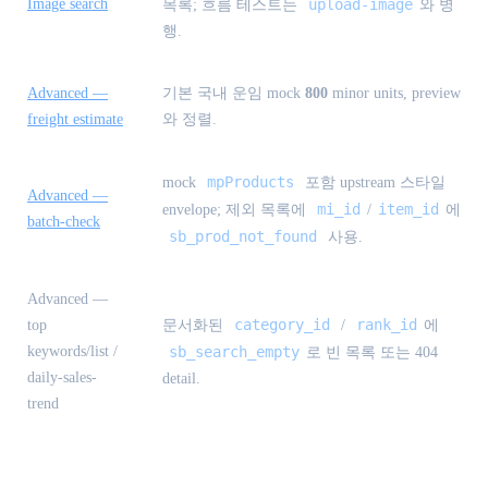
Image search
upload-image
목록; 흐름 테스트는
와 병
행.
Advanced —
기본 국내 운임 mock
800
minor units, preview
freight estimate
와 정렬.
mpProducts
mock
포함 upstream 스타일
Advanced —
mi_id
item_id
envelope; 제외 목록에
/
에
batch-check
sb_prod_not_found
사용.
Advanced —
category_id
rank_id
top
문서화된
/
에
keywords/list /
sb_search_empty
로 빈 목록 또는 404
daily-sales-
detail.
trend