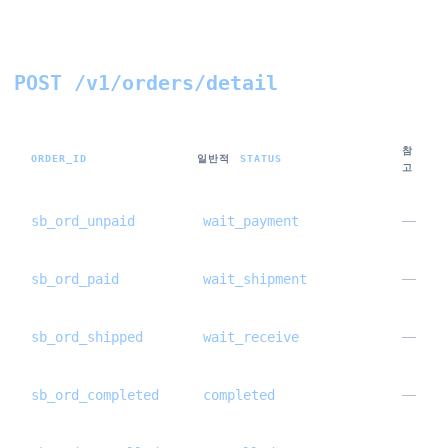
주문 및 결제 fixtures(magic id)
POST /v1/orders/detail
참
ORDER_ID
일반적
STATUS
고
sb_ord_unpaid
wait_payment
—
sb_ord_paid
wait_shipment
—
sb_ord_shipped
wait_receive
—
sb_ord_completed
completed
—