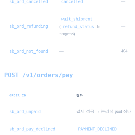
sb_ord_cancelled
cancelled
—
wait_shipment
sb_ord_refunding
refund_status
—
(
in
progress)
sb_ord_not_found
—
404
POST /v1/orders/pay
ORDER_ID
결과
sb_ord_unpaid
결제 성공 → 논리적 paid 상태
sb_ord_pay_declined
PAYMENT_DECLINED