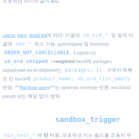
프로덕션 의미와 같이
422
.
Cancel / logistics / list / purchase query
sb_ord_*
cancel
,
trace
,
detail list
에 따라: 미결제
및 동적 미
sbo_*
결제
취소 가능; paid/shipped 등 fixtures는
ORDER_NOT_CANCELLABLE
. Logistics는
sb_ord_shipped
/ completed
mock에 packages;
packages: []
unpaid/paid-await-shipment는
. 구매자 목록
product_name: sb_ord_list_empty
은 빈 mock에
반영. **
Purchase query
**는 upstream envelope 반환; not-found
pseudo id는 해당 없이 생략.
sandbox_trigger
플랫폼 트리거:
hio_test_*
에
만
허용; 프로덕션 키는 필드를 조용히 무