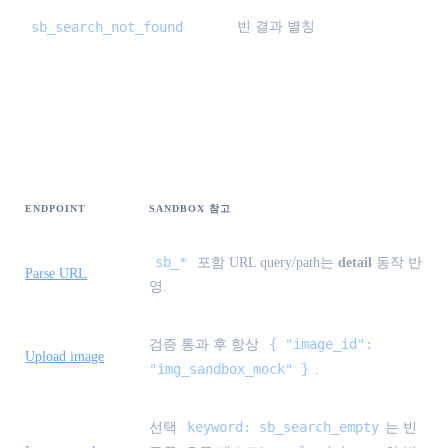
sb_search_not_found
빈 결과 별칭
Parse / upload-image / search-by-image / freight /
analytics
ENDPOINT
SANDBOX 참고
sb_*
포함 URL query/path는
detail
동작 반
Parse URL
영.
{ "image_id":
검증 통과 후 항상
Upload image
"img_sandbox_mock" }
.
keyword: sb_search_empty
선택
는 빈