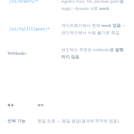
/v1/orders/*
logistics trace, list, purchase query를
magic / dynamic id로
mock
.
게이트웨이에서 현재
mock 없음
—
/v1/fulfillment/*
샌드박스에서 사용 불가로 취급.
샌드박스 주문은 webhooks를
발행
Webhooks
하지 않음
.
설계 목표
목표
의미
반복 가능
동일 요청 → 동일 응답(결과에 무작위 없음).