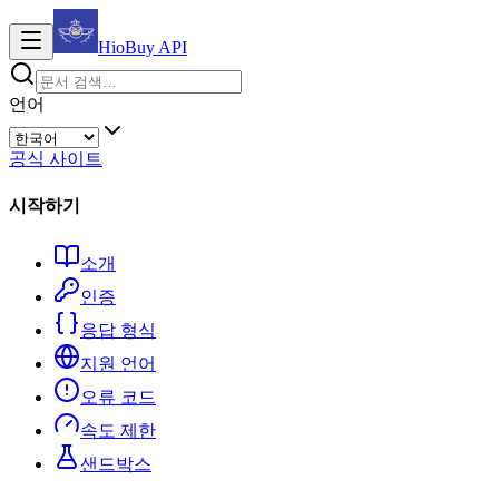
HioBuy
API
언어
공식 사이트
시작하기
소개
인증
응답 형식
지원 언어
오류 코드
속도 제한
샌드박스