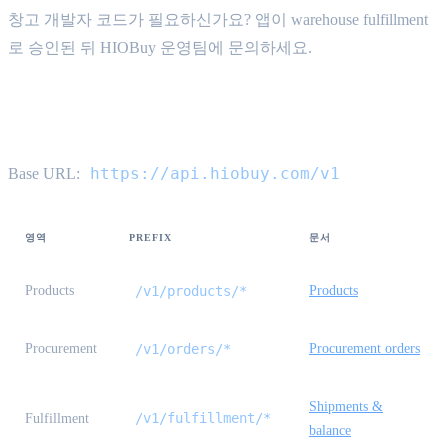
창고 개발자 코드가 필요하신가요? 앱이 warehouse fulfillment
로 승인된 뒤 HIOBuy 운영팀에 문의하세요.
API 참조 맵
https://api.hiobuy.com/v1
Base URL:
영역
PREFIX
문서
Products
/v1/products/*
Products
Procurement
/v1/orders/*
Procurement orders
Shipments &
/v1/fulfillment/*
Fulfillment
balance