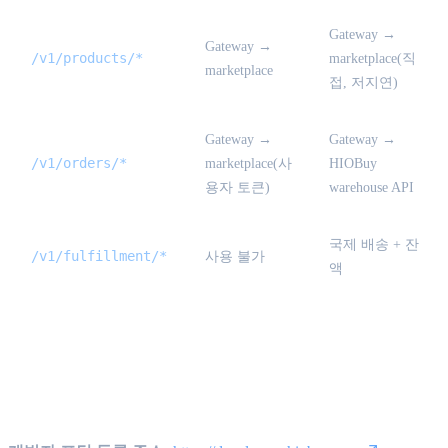
Gateway →
Gateway →
/v1/products/*
marketplace(직
marketplace
접, 저지연)
Gateway →
Gateway →
/v1/orders/*
marketplace(사
HIOBuy
용자 토큰)
warehouse API
국제 배송 + 잔
/v1/fulfillment/*
사용 불가
액
개발자가 되는 방법 {#become-a-
developer}