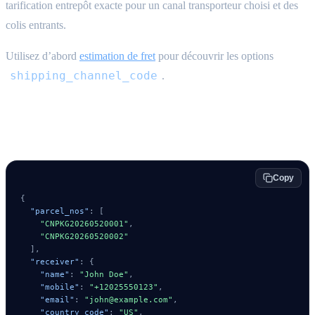
tarification entrepôt exacte pour un canal transporteur choisi et des
colis entrants.
Utilisez d’abord
estimation de fret
pour découvrir les options
shipping_channel_code
.
Corps de requête
Copy
{
"parcel_nos"
:
[
"CNPKG20260520001"
,
"CNPKG20260520002"
]
,
"receiver"
:
{
"name"
:
"John Doe"
,
"mobile"
:
"+12025550123"
,
"email"
:
"john@example.com"
,
"country_code"
:
"US"
,