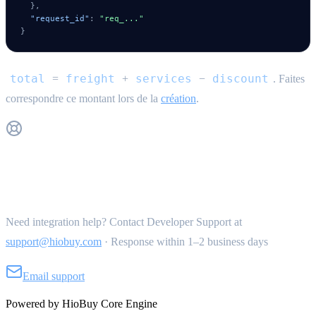
}
,
"request_id"
:
"req_..."
}
total
freight
services
discount
=
+
−
. Faites
correspondre ce montant lors de la
création
.
Get Support
Need integration help? Contact Developer Support at
support@hiobuy.com
·
Response within 1–2 business days
Email support
Powered by HioBuy Core Engine