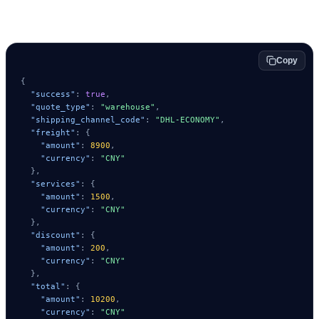
Réponse
Copy
{
"success"
:
true
,
"quote_type"
:
"warehouse"
,
"shipping_channel_code"
:
"DHL-ECONOMY"
,
"freight"
:
{
"amount"
:
8900
,
"currency"
:
"CNY"
}
,
"services"
:
{
"amount"
:
1500
,
"currency"
:
"CNY"
}
,
"discount"
:
{
"amount"
:
200
,
"currency"
:
"CNY"
}
,
"total"
:
{
"amount"
:
10200
,
"currency"
:
"CNY"