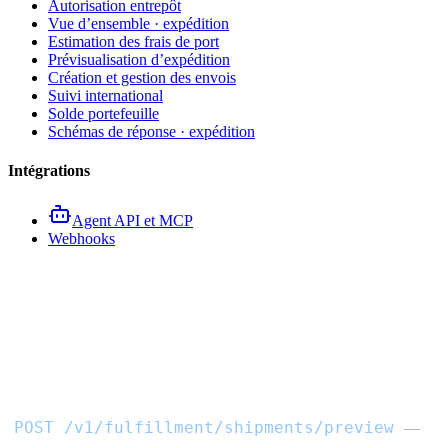
Autorisation entrepôt
Vue d’ensemble · expédition
Estimation des frais de port
Prévisualisation d’expédition
Création et gestion des envois
Suivi international
Solde portefeuille
Schémas de réponse · expédition
Intégrations
Agent API et MCP
Webhooks
API de prévisualisation
d’expédition internationale
POST /v1/fulfillment/shipments/preview
—