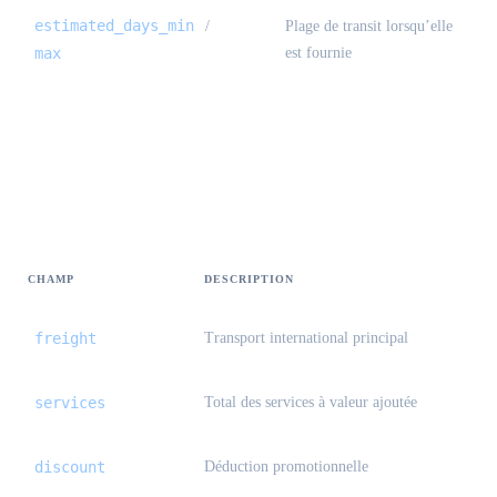
estimated_days_min
/
Plage de transit lorsqu’elle
max
est fournie
Preview / create — tarification
{#preview-create-pricing}
CHAMP
DESCRIPTION
freight
Transport international principal
services
Total des services à valeur ajoutée
discount
Déduction promotionnelle