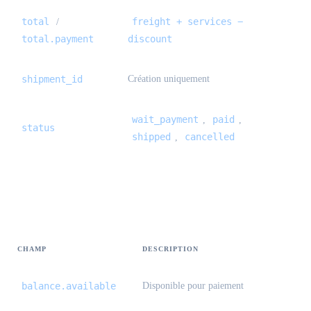
total
freight + services −
/
total.payment
discount
shipment_id
Création uniquement
wait_payment
paid
,
,
status
shipped
cancelled
,
Solde {#balance}
CHAMP
DESCRIPTION
balance.available
Disponible pour paiement