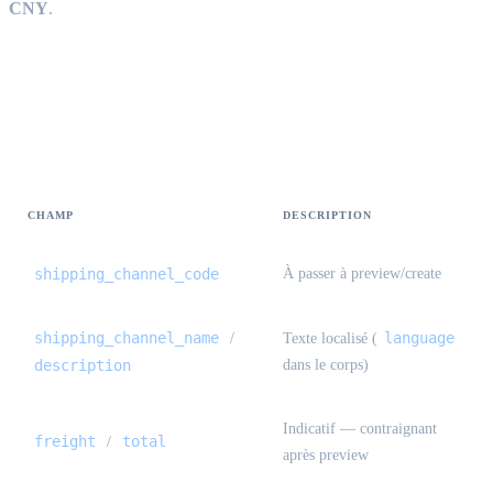
CNY
.
Estimation de fret — quotes[] {#freight-
estimate-quotes}
CHAMP
DESCRIPTION
shipping_channel_code
À passer à preview/create
shipping_channel_name
language
/
Texte localisé (
description
dans le corps)
Indicatif — contraignant
freight
total
/
après preview