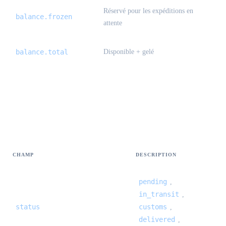
Réservé pour les expéditions en
balance.frozen
attente
balance.total
Disponible + gelé
Suivi international — events[]
{#international-trace-events}
CHAMP
DESCRIPTION
pending
,
in_transit
,
status
customs
,
delivered
,