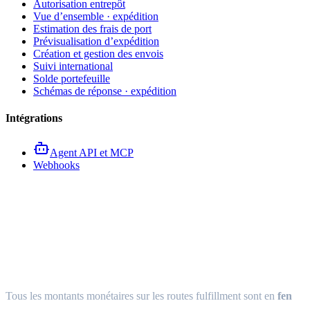
Autorisation entrepôt
Vue d’ensemble · expédition
Estimation des frais de port
Prévisualisation d’expédition
Création et gestion des envois
Suivi international
Solde portefeuille
Schémas de réponse · expédition
Intégrations
Agent API et MCP
Webhooks
Modèles de réponse de l’API
Fulfillment
Tous les montants monétaires sur les routes fulfillment sont en
fen