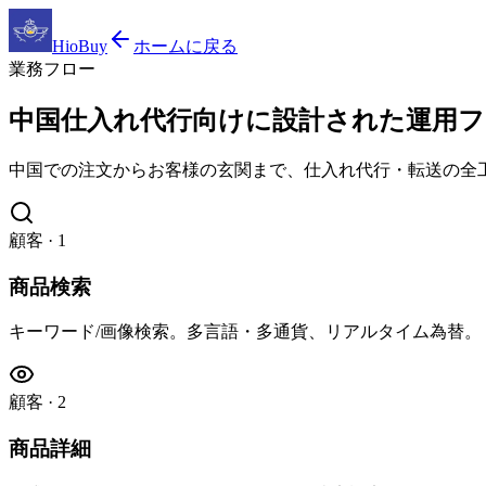
HioBuy
ホームに戻る
業務フロー
中国仕入れ代行向けに設計された運用フ
中国での注文からお客様の玄関まで、仕入れ代行・転送の全
顧客
·
1
商品検索
キーワード/画像検索。多言語・多通貨、リアルタイム為替。
顧客
·
2
商品詳細