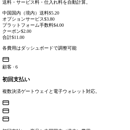
送料・サービス料・仕入れ料を自動計算。
中国国内（境内）送料
$5.20
オプションサービス
$3.80
プラットフォーム手数料
$4.00
クーポン
$2.00
合計
$11.00
各費用はダッシュボードで調整可能
顧客
·
6
初回支払い
複数決済ゲートウェイと電子ウォレット対応。